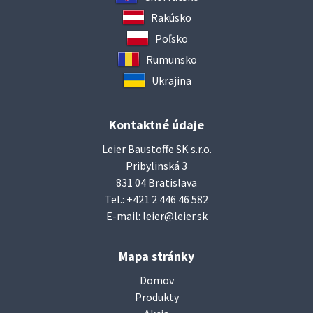
Rakúsko
Poľsko
Rumunsko
Ukrajina
Kontaktné údaje
Leier Baustoffe SK s.r.o.
Pribylinská 3
831 04 Bratislava
Tel.:
+421 2 446 46 582
E-mail:
leier@leier.sk
Mapa stránky
Domov
Produkty