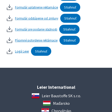
Stiahnuť
Formulár uplatnenie reklamácie
Stiahnuť
Formulár odstúpenie od zmluvy
Stiahnuť
Formulár pre podanie sťažnosti
Stiahnuť
Písomné potvrdenie reklámacie
Stiahnuť
Logá Leier
Leier International
Leier Baustoffe SK s.r.o.
Maďarsko
Chorvátsko