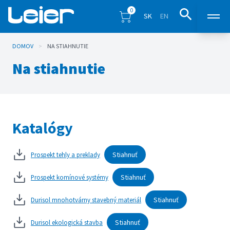
0
SK
EN
DOMOV
>
NA STIAHNUTIE
Produkty
Na stiahnutie
Predajné miesta
Inšpirácia
Katalógy
Eshop
Stiahnuť
Prospekt tehly a preklady
Blog
Stiahnuť
Prospekt komínové systémy
Stiahnuť
Durisol mnohotvárny stavebný materiál
Na stiahnutie
Stiahnuť
Durisol ekologická stavba