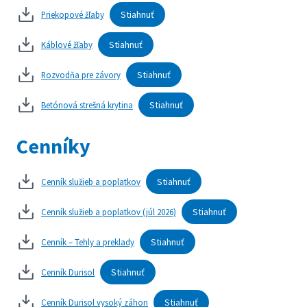
Stiahnuť
Priekopové žľaby
Stiahnuť
Káblové žľaby
Stiahnuť
Rozvodňa pre závory
Stiahnuť
Betónová strešná krytina
Cenníky
Stiahnuť
Cenník služieb a poplatkov
Stiahnuť
Cenník služieb a poplatkov (júl 2026)
Stiahnuť
Cenník – Tehly a preklady
Stiahnuť
Cenník Durisol
Stiahnuť
Cenník Durisol vysoký záhon