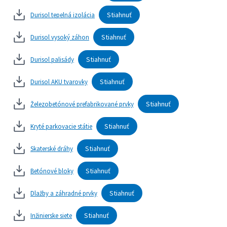
Kontakty
Stiahnuť
Durisol tepelná izolácia
Stiahnuť
Durisol vysoký záhon
Stiahnuť
Durisol palisády
Stiahnuť
Durisol AKU tvarovky
Stiahnuť
Železobetónové prefabrikované prvky
Stiahnuť
Kryté parkovacie státie
Stiahnuť
Skaterské dráhy
Stiahnuť
Betónové bloky
Stiahnuť
Dlažby a záhradné prvky
Stiahnuť
Inžinierske siete