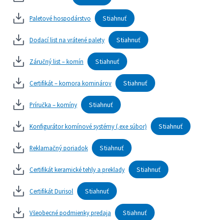
Stiahnuť
Paletové hospodárstvo
Stiahnuť
Dodací list na vrátené palety
Stiahnuť
Záručný list – komín
Stiahnuť
Certifikát – komora kominárov
Stiahnuť
Príručka – komíny
Stiahnuť
Konfigurátor komínové systémy (.exe súbor)
Stiahnuť
Reklamačný poriadok
Stiahnuť
Certifikát keramické tehly a preklady
Stiahnuť
Certifikát Durisol
Stiahnuť
Všeobecné podmienky predaja