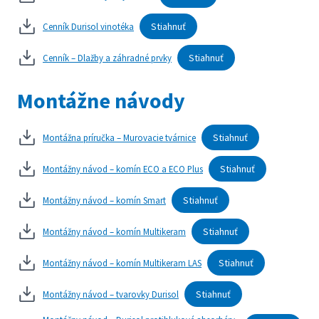
Stiahnuť
Cenník Durisol vinotéka
Stiahnuť
Cenník – Dlažby a záhradné prvky
Montážne návody
Stiahnuť
Montážna príručka – Murovacie tvárnice
Stiahnuť
Montážny návod – komín ECO a ECO Plus
Stiahnuť
Montážny návod – komín Smart
Stiahnuť
Montážny návod – komín Multikeram
Stiahnuť
Montážny návod – komín Multikeram LAS
Stiahnuť
Montážny návod – tvarovky Durisol