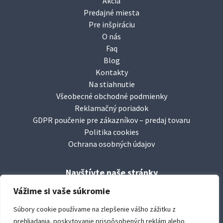
Akcia
Predajné miesta
Pre inšpiráciu
O nás
Faq
Blog
Kontakty
Na stiahnutie
Všeobecné obchodné podmienky
Reklamačný poriadok
GDPR poučenie pre zákazníkov – predaj tovaru
Politika cookies
Ochrana osobných údajov
Navštívte naše stránky
facebook/
leierbaustoffesk
Vážime si vaše súkromie
www.
leier.sk
Súbory cookie používame na zlepšenie vášho zážitku z
www.
durisoltvarovky.sk
prehliadania, poskytovanie prispôsobených reklám alebo