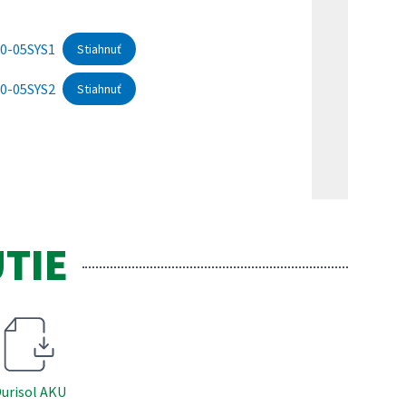
90-05SYS1
Stiahnuť
90-05SYS2
Stiahnuť
TIE
urisol AKU