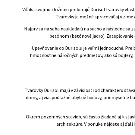
Vďaka svojmu zloženiu preberajú Durisol tvarovky vlastno
Tvarovky je možné spracovať aj v zime 
Najprv sa na seba naukladajú na sucho a následne sa 
betónom (betónové jadro). Zatepľovanie od
Upevňovanie do Durisolu je veľmi jednoduché. Pre 
hmotnostne náročných predmetov, ako sú bojlery, ko
Tvarovky Durisol majú v závislosti od charakteru sta
domy, aj viacpodlažné obytné budovy, priemyselné bud
Okrem pozemných stavieb, sú často žiadané aj k stavbe
architektúre. V ponuke nájdete aj ďalši