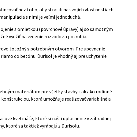
lincovať bez toho, aby stratili na svojich vlastnostiach.
manipulácia s nimi je veľmi jednoduchá.
spojenie s omietkou (povrchové úpravy) aj so samotným
žné využiť na vedenie rozvodov a potrubia.
zmerovo totožný s potrebným otvorom. Pre upevnenie
riamo do betónu. Durisol je vhodný aj pre uchytenie
avebným materiálom pre všetky stavby: tak ako rodinné
 konštrukciou, ktorá umožňuje realizovať variabilné a
asové kvetináče, ktoré si našli uplatnenie v záhradnej
y, ktoré sa taktiež vyrábajú z Durisolu.