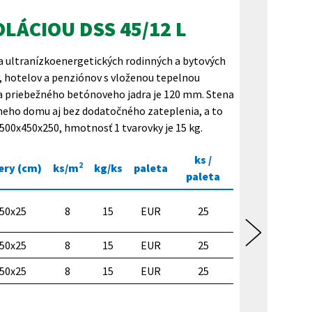
LÁCIOU DSS 45/12 L
a ultranízkoenergetických rodinných a bytových
, hotelov a penziónov s vloženou tepelnou
ka priebežného betónoveho jadra je 120 mm. Stena
neho domu aj bez dodatočného zateplenia, a to
500x450x250, hmotnosť 1 tvarovky je 15 kg.
ks /
2
ry (cm)
ks/m
kg/ks
paleta
paleta
50x25
8
15
EUR
25
50x25
8
15
EUR
25
50x25
8
15
EUR
25