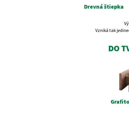
Drevná štiepka
Vý
Vzniká tak jedineč
DO T
Grafit