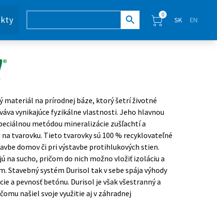
0
kty
SK
EN
ý materiál na prírodnej báze, ktorý šetrí životné
váva vynikajúce fyzikálne vlastnosti. Jeho hlavnou
špeciálnou metódou mineralizácie zušľachtí a
na tvarovku. Tieto tvarovky sú 100 % recyklovateľné
tavbe domov či pri výstavbe protihlukových stien.
ú na sucho, pričom do nich možno vložiť izoláciu a
m. Stavebný systém Durisol tak v sebe spája výhody
cie a pevnosť betónu. Durisol je však všestranný a
čomu našiel svoje využitie aj v záhradnej