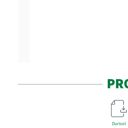
PR
Durisol