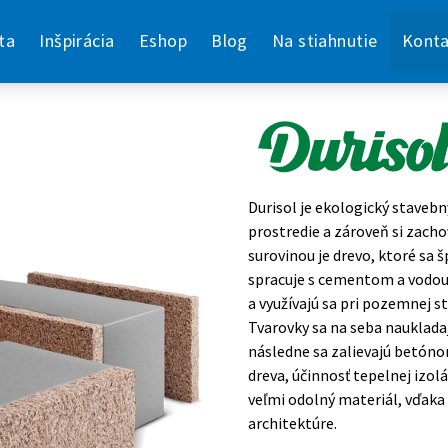
ta
Inšpirácia
Eshop
Blog
Na stiahnutie
Konta
Durisol je ekologický stavebn
prostredie a zároveň si zacho
surovinou je drevo, ktoré sa 
spracuje s cementom a vodou 
a využívajú sa pri pozemnej s
Tvarovky sa na seba naukladaj
následne sa zalievajú betóno
dreva, účinnosť tepelnej izolá
veľmi odolný materiál, vďaka 
architektúre.