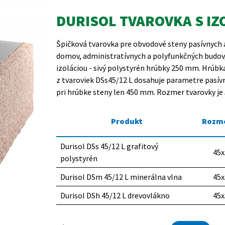
DURISOL TVAROVKA S IZO
Špičková tvarovka pre obvodové steny pasívnych 
domov, administratívnych a polyfunkčných budov
izoláciou - sivý polystyrén hrúbky 250 mm. Hrúb
z tvaroviek DSs45/12 L dosahuje parametre pasív
pri hrúbke steny len 450 mm. Rozmer tvarovky je 
Produkt
Rozme
Durisol DSs 45/12 L grafitový
45x
polystyrén
Durisol DSm 45/12 L minerálna vlna
45x
Durisol DSh 45/12 L drevovlákno
45x