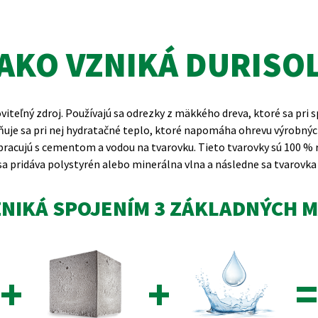
AKO VZNIKÁ DURISO
viteľný zdroj. Používajú sa odrezky z mäkkého dreva, ktoré sa pri s
ľňuje sa pri nej hydratačné teplo, ktoré napomáha ohrevu výrobn
pracujú s cementom a vodou na tvarovku. Tieto tvarovky sú 100 % r
sa pridáva polystyrén alebo minerálna vlna a následne sa tvarovk
ZNIKÁ SPOJENÍM 3 ZÁKLADNÝCH M
+
+
=