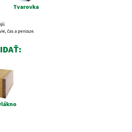
Tvarovka
jú.
vie, čas a peniaze.
IDAŤ:
vlákno