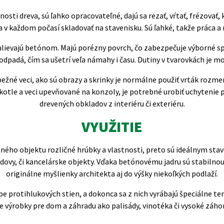
sti dreva, sú ľahko opracovateľné, dajú sa rezať, vŕtať, frézovať, k
a v každom počasí skladovať na stavenisku. Sú ľahké, takže práca a 
zalievajú betónom. Majú porézny povrch, čo zabezpečuje výborné 
padá, čím sa ušetrí veľa námahy i času. Dutiny v tvarovkách je mo
bežné veci, ako sú obrazy a skrinky je normálne použiť vrták ro
tle a veci upevňované na konzoly, je potrebné urobiť uchytenie p
drevených obkladov z interiéru či exteriéru.
VYUŽITIE
vaného objektu rozličné hrúbky a vlastnosti, preto sú ideálnym st
ovy, či kancelárske objekty. Vďaka betónovému jadru sú stabilnou
originálne myšlienky architekta aj do výšky niekoľkých podlaží.
 protihlukových stien, a dokonca sa z nich vyrábajú špeciálne ter
e výrobky pre dom a záhradu ako palisády, vinotéka či vysoké záhon