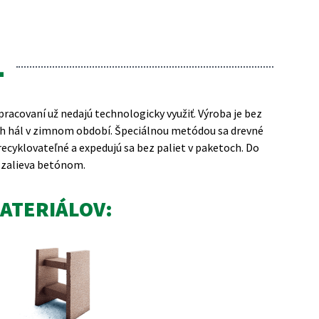
L
pracovaní už nedajú technologicky využiť. Výroba je bez
ých hál v zimnom období. Špeciálnou metódou sa drevné
ecyklovateľné a expedujú sa bez paliet v paketoch. Do
a zalieva betónom.
ATERIÁLOV: