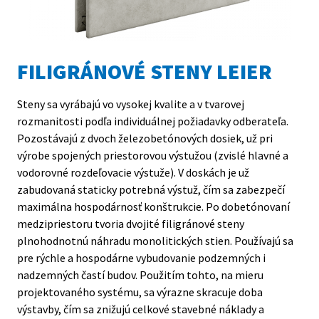
FILIGRÁNOVÉ STENY LEIER
Steny sa vyrábajú vo vysokej kvalite a v tvarovej
S
rozmanitosti podľa individuálnej požiadavky odberateľa.
v
Pozostávajú z dvoch železobetónových dosiek, už pri
p
výrobe spojených priestorovou výstužou (zvislé hlavné a
s
vodorovné rozdeľovacie výstuže). V doskách je už
o
zabudovaná staticky potrebná výstuž, čím sa zabezpečí
n
maximálna hospodárnosť konštrukcie. Po dobetónovaní
z
medzipriestoru tvoria dvojité filigránové steny
n
plnohodnotnú náhradu monolitických stien. Používajú sa
v
pre rýchle a hospodárne vybudovanie podzemných i
m
nadzemných častí budov. Použitím tohto, na mieru
v
projektovaného systému, sa výrazne skracuje doba
P
výstavby, čím sa znižujú celkové stavebné náklady a
s