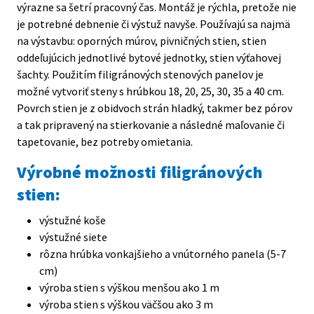
výrazne sa šetrí pracovný čas. Montáž je rýchla, pretože nie
s
je potrebné debnenie či výstuž navyše. Používajú sa najmä
t
na výstavbu: oporných múrov, pivničných stien, stien
a
oddeľujúcich jednotlivé bytové jednotky, stien výťahovej
šachty. Použitím filigránových stenových panelov je
možné vytvoriť steny s hrúbkou 18, 20, 25, 30, 35 a 40 cm.
Povrch stien je z obidvoch strán hladký, takmer bez pórov
a tak pripravený na stierkovanie a následné maľovanie či
tapetovanie, bez potreby omietania.
Výrobné možnosti filigránových
stien:
výstužné koše
výstužné siete
rôzna hrúbka vonkajšieho a vnútorného panela (5-7
cm)
výroba stien s výškou menšou ako 1 m
výroba stien s výškou väčšou ako 3 m