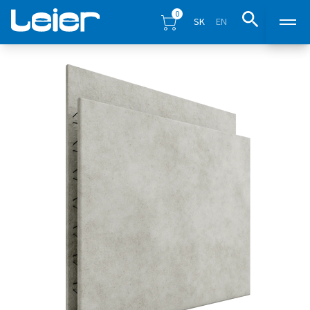
0
SK
EN
Produkty
Predajné miesta
Inšpirácia
Eshop
Blog
Na stiahnutie