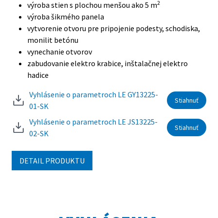
2
výroba stien s plochou menšou ako 5 m
výroba šikmého panela
vytvorenie otvoru pre pripojenie podesty, schodiska,
monilit betónu
vynechanie otvorov
zabudovanie elektro krabice, inštalačnej elektro
hadice
Vyhlásenie o parametroch LE GY13225-
Stiahnuť
01-SK
Vyhlásenie o parametroch LE JS13225-
Stiahnuť
02-SK
DETAIL PRODUKTU