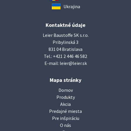
Ukrajina
Kontaktné údaje
Leier Baustoffe SK s.r.o.
Pribylinská 3
831 04 Bratislava
Tel.:
+421 2 446 46 582
E-mail:
leier@leier.sk
Mapa stránky
Domov
Produkty
Akcia
Predajné miesta
Pre inšpiráciu
O nás