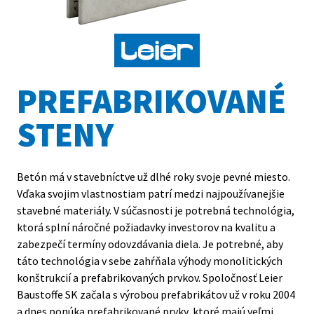
Kontakty
PREFABRIKOVANÉ
STENY
Betón má v stavebníctve už dlhé roky svoje pevné miesto.
Vďaka svojim vlastnostiam patrí medzi najpoužívanejšie
stavebné materiály. V súčasnosti je potrebná technológia,
ktorá splní náročné požiadavky investorov na kvalitu a
zabezpečí termíny odovzdávania diela. Je potrebné, aby
táto technológia v sebe zahŕňala výhody monolitických
konštrukcií a prefabrikovaných prvkov. Spoločnosť Leier
Baustoffe SK začala s výrobou prefabrikátov už v roku 2004
a dnes ponúka prefabrikované prvky, ktoré majú veľmi