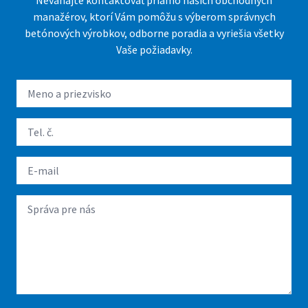
Neváhajte kontaktovať priamo našich obchodných
manažérov, ktorí Vám pomôžu s výberom správnych
betónových výrobkov, odborne poradia a vyriešia všetky
Vaše požiadavky.