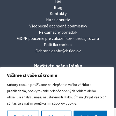
Faq
Blog
Kontakty
Na stiahnutie
Všeobecné obchodné podmienky
Reklamačný poriadok
GDPR poučenie pre zákazníkov – predaj tovaru
Politika cookies
Ochrana osobných údajov
Navštívte naše stránky
facebook/
leierbaustoffesk
Vážime si vaše súkromie
www.
leier.sk
Súbory cookie používame na zlepšenie vášho zážitku z
www.
durisoltvarovky.sk
prehliadania, poskytovanie prispôsobených reklám alebo
youtube/
leierbaustoffe
obsahu a analýzu našej návštevnosti. Kliknutím na „Prijať všetko“
súhlasíte s naším používaním súborov cookie.
copyright:
Leier Baustoffe SK s.r.o.
created by:
le club créative, s.r.o. © 2019