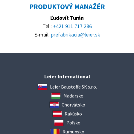
PRODUKTOVÝ MANAŽÉR
Ľudovít Turán
Tel.:
+421 911 717 286
E-mail:
prefabrikacia@leier.sk
Leier International
Leier Baustoffe SK s.r.o.
Maďarsko
Chorvátsko
Rakúsko
Poľsko
Rumunsko