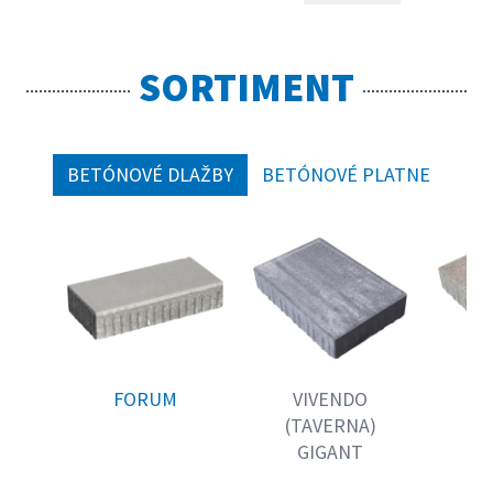
SORTIMENT
BETÓNOVÉ DLAŽBY
BETÓNOVÉ PLATNE
FORUM
VIVENDO
V
(TAVERNA)
(T
GIGANT