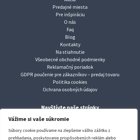
Predajné miesta
Pre inšpiráciu
O nás
Faq
Blog
Kontakty
Na stiahnutie
Všeobecné obchodné podmienky
Reklamačný poriadok
GDPR poučenie pre zákazníkov – predaj tovaru
Politika cookies
Ochrana osobných údajov
Navštívte naše stránky
facebook/
leierbaustoffesk
Vážime si vaše súkromie
www.
leier.sk
Súbory cookie používame na zlepšenie vášho zážitku z
www.
durisoltvarovky.sk
prehliadania, poskytovanie prispôsobených reklám alebo