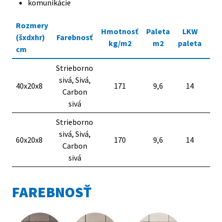
komunikácie
Rozmery
Hmotnosť
Paleta
LKW
Sp
(šxdxhr)
Farebnosť
kg/m2
m2
paleta
k
cm
Strieborno
sivá, Sivá,
40x20x8
171
9,6
14
Carbon
sivá
Strieborno
sivá, Sivá,
60x20x8
170
9,6
14
Carbon
sivá
FAREBNOSŤ