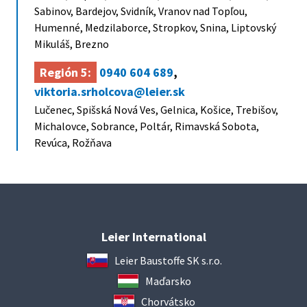
Sabinov, Bardejov, Svidník, Vranov nad Topľou,
Humenné, Medzilaborce, Stropkov, Snina, Liptovský
Mikuláš, Brezno
Región 5:
0940 604 689
,
viktoria.srholcova@leier.sk
Lučenec, Spišská Nová Ves, Gelnica, Košice, Trebišov,
Michalovce, Sobrance, Poltár, Rimavská Sobota,
Revúca, Rožňava
Leier International
Leier Baustoffe SK s.r.o.
Maďarsko
Chorvátsko