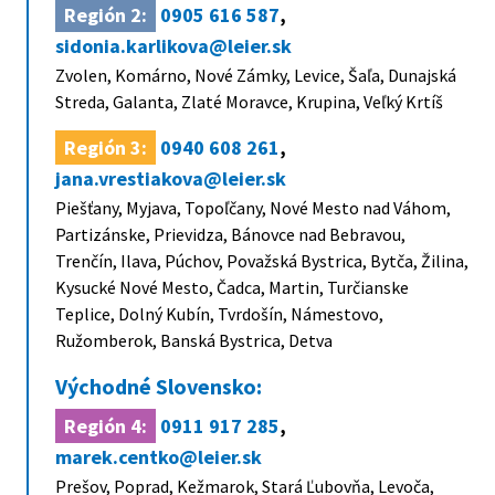
Región 2:
0905 616 587
,
sidonia.karlikova@leier.sk
Zvolen, Komárno, Nové Zámky, Levice, Šaľa, Dunajská
Streda, Galanta, Zlaté Moravce, Krupina, Veľký Krtíš
Región 3:
0940 608 261
,
jana.vrestiakova@leier.sk
Piešťany, Myjava, Topoľčany, Nové Mesto nad Váhom,
Partizánske, Prievidza, Bánovce nad Bebravou,
Trenčín, Ilava, Púchov, Považská Bystrica, Bytča, Žilina,
Kysucké Nové Mesto, Čadca, Martin, Turčianske
Teplice, Dolný Kubín, Tvrdošín, Námestovo,
Ružomberok, Banská Bystrica, Detva
Východné Slovensko:
Región 4:
0911 917 285
,
marek.centko@leier.sk
Prešov, Poprad, Kežmarok, Stará Ľubovňa, Levoča,