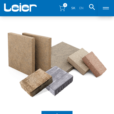
0
SK
EN
Produkty
Predajné miesta
Inšpirácia
Eshop
Blog
Na stiahnutie