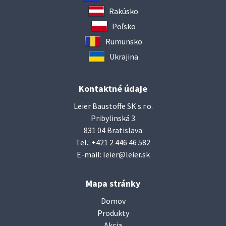
Rakúsko
Poľsko
Rumunsko
Ukrajina
Kontaktné údaje
Leier Baustoffe SK s.r.o.
Pribylinská 3
831 04 Bratislava
Tel.:
+421 2 446 46 582
E-mail:
leier@leier.sk
Mapa stránky
Domov
Produkty
Akcia