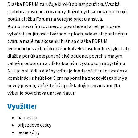
Dlažba FORUM zaručuje širokú oblasť použitia. Vysoká
D
stabilita povrchu a rozmery dlažobných kociek umožňujú
v
použiť dlažbu Forum na verejné priestranstvá.
e
Kombinovaním rozmerov, povrchov a farieb je možné
r
vytvárať zaujímavé stvárnenie plôch. Vďaka elegantnému
o
tvaru a malému skoseniu hrán sa dlažba FORUM
m
jednoducho začlení do akéhokoľvek stavebného štýlu. Táto
v
dlažba ponúka elegantné sivé odtiene, povrch s malým
o
valivým odporom a vďaka bočným výstupkom a systému
a
N+F je pokládka dlažby veľmi jednoduchá. Tento systém v
p
kombinácii s hrúbkou 8 cm napomáha zhotoviť stabilný a
pevný povrch, zaťažiteľný aj nákladnými vozidlami. Na
výber je povrchová úprava Natur.
Využitie:
námestia
príjazdové cesty
pešie zóny