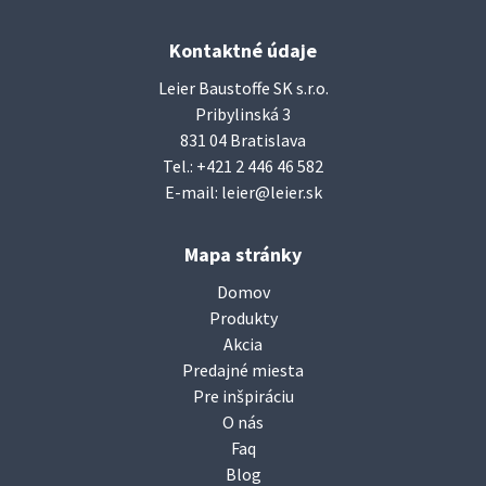
Kontaktné údaje
Leier Baustoffe SK s.r.o.
Pribylinská 3
831 04 Bratislava
Tel.:
+421 2 446 46 582
E-mail:
leier@leier.sk
Mapa stránky
Domov
Produkty
Akcia
Predajné miesta
Pre inšpiráciu
O nás
Faq
Blog