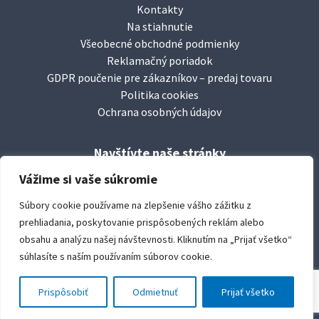
Kontakty
Na stiahnutie
Všeobecné obchodné podmienky
Reklamačný poriadok
GDPR poučenie pre zákazníkov – predaj tovaru
Politika cookies
Ochrana osobných údajov
Navštívte naše stránky
facebook/
leierbaustoffesk
Vážime si vaše súkromie
www.
leier.sk
Súbory cookie používame na zlepšenie vášho zážitku z
www.
durisoltvarovky.sk
prehliadania, poskytovanie prispôsobených reklám alebo
youtube/
leierbaustoffe
obsahu a analýzu našej návštevnosti. Kliknutím na „Prijať všetko“
súhlasíte s naším používaním súborov cookie.
copyright:
Leier Baustoffe SK s.r.o.
created by:
le club créative, s.r.o. © 2019
Prispôsobiť
Odmietnuť
Prijať všetko