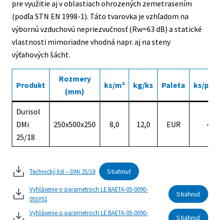
pre využitie aj v oblastiach ohrozených zemetrasením
(podľa STN EN 1998-1). Táto tvarovka je vzhľadom na
výbornú vzduchovú nepriezvučnosť (Rw=63 dB) a statické
vlastnosti mimoriadne vhodná napr. aj na steny
výťahových šácht.
Rozmery
Produkt
ks/m²
kg/ks
Paleta
ks/pal
(mm)
Durisol
DMi
250x500x250
8,0
12,0
EUR
40
25/18
Stiahnuť
Technický list – DMi 25/18
Vyhlásenie o parametroch LE BAETA-05-0090-
Stiahnuť
05SYS1
Vyhlásenie o parametroch LE BAETA-05-0090-
Stiahnuť