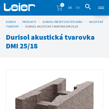
0
SK
EN
DOMOV
>
PRODUKTY
>
DURISOL PRE BYTOVÚ VÝSTAVBU
Produkty
>
AKUSTICKÉ
TVAROVKY
>
DURISOL AKUSTICKÁ TVAROVKA DMI 25/18
Durisol akustická tvarovka
Predajné miesta
DMI 25/18
Inšpirácia
Eshop
Blog
Na stiahnutie