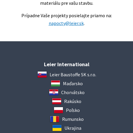
materiálu pre vašu stavbu.
Prípadne Vaše projekty posielajte priamo na:
napocty@leier.sk
.
Leier International
Leier Baustoffe SK s.r.o.
Maďarsko
Chorvátsko
Rakúsko
Poľsko
Rumunsko
Ukrajina