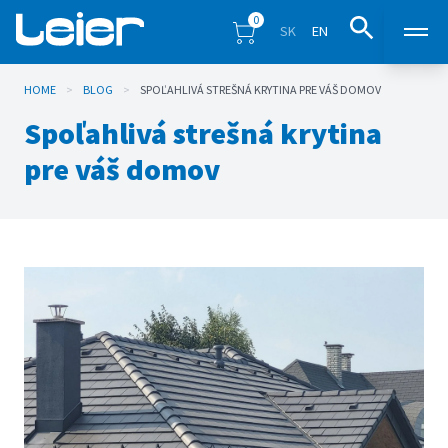
0
SK
EN
HOME
>
BLOG
>
SPOĽAHLIVÁ STREŠNÁ KRYTINA PRE VÁŠ DOMOV
Products
Spoľahlivá strešná krytina
Sales points
pre váš domov
Inspiration
Eshop
Blog
Downloads