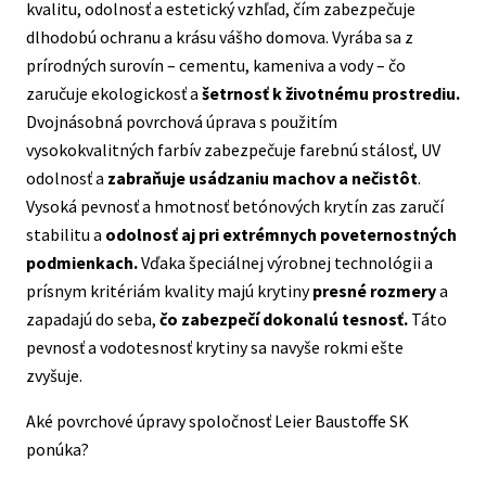
kvalitu, odolnosť a estetický vzhľad, čím zabezpečuje
dlhodobú ochranu a krásu vášho domova. Vyrába sa z
prírodných surovín – cementu, kameniva a vody – čo
zaručuje ekologickosť a
šetrnosť k životnému prostrediu.
Dvojnásobná povrchová úprava s použitím
vysokokvalitných farbív zabezpečuje farebnú stálosť, UV
odolnosť a
zabraňuje usádzaniu machov a nečistôt
.
Vysoká pevnosť a hmotnosť betónových krytín zas zaručí
stabilitu a
odolnosť aj pri extrémnych poveternostných
podmienkach.
Vďaka špeciálnej výrobnej technológii a
prísnym kritériám kvality majú krytiny
presné rozmery
a
zapadajú do seba,
čo zabezpečí dokonalú tesnosť.
Táto
pevnosť a vodotesnosť krytiny sa navyše rokmi ešte
zvyšuje.
Aké povrchové úpravy spoločnosť Leier Baustoffe SK
ponúka?