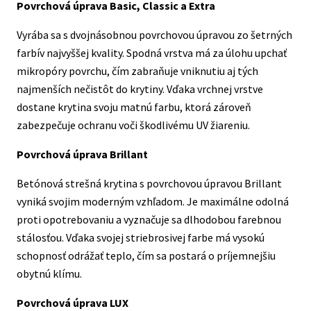
Povrchová úprava Basic, Classic a Extra
Vyrába sa s dvojnásobnou povrchovou úpravou zo šetrných
farbív najvyššej kvality. Spodná vrstva má za úlohu upchať
mikropóry povrchu, čím zabraňuje vniknutiu aj tých
najmenších nečistôt do krytiny. Vďaka vrchnej vrstve
dostane krytina svoju matnú farbu, ktorá zároveň
zabezpečuje ochranu voči škodlivému UV žiareniu.
Povrchová úprava Brillant
Betónová strešná krytina s povrchovou úpravou Brillant
vyniká svojim moderným vzhľadom. Je maximálne odolná
proti opotrebovaniu a vyznačuje sa dlhodobou farebnou
stálosťou. Vďaka svojej striebrosivej farbe má vysokú
schopnosť odrážať teplo, čím sa postará o príjemnejšiu
obytnú klímu.
Povrchová úprava LUX