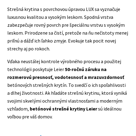
Strešná krytina s povrchovou úpravou LUX sa vyznačuje
luxusnou kvalitou a vysokým leskom. Spodná vrstva
zabezpečuje rovný povrch pre špeciálnu vrstvu s vysokým
leskom. Prirodzene sa čistí, pretože na ňu nečistoty menej
priľnú a dážď ich ľahko zmyje. Evokuje tak pocit novej
strechy aj po rokoch.
Vďaka neustálej kontrole výrobného procesu a použitej
technológii poskytuje Leier
50-ročnú záruku
na
rozmerovú presnosť, vodotesnosť a mrazuvzdornosť
betónových strešných krytín. To svedčí o ich spoľahlivosti
a dlhej životnosti. Ak hľadáte strešnú krytinu, ktorá vyniká
svojimi skvelými ochrannými vlastnosťami a moderným
vzhľadom,
betónové strešné krytiny Leier
sú ideálnou
voľbou pre váš domov.