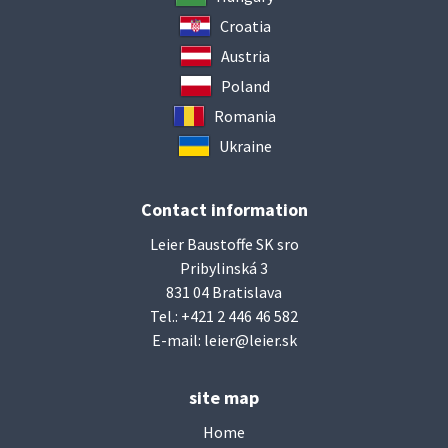
Croatia
Austria
Poland
Romania
Ukraine
Contact information
Leier Baustoffe SK sro
Pribylinská 3
831 04 Bratislava
Tel.:
+421 2 446 46 582
E-mail:
leier@leier.sk
site map
Home