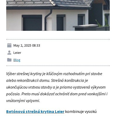
Contacts
May 2, 2025 08:33
Leier
Blog
Výber strešnej krytiny je kľúčovým rozhodnutím pri stavbe
alebo rekonštrukcii domu. Strešná konštrukcia je
ukončujúcou vrstvou stavby a je priamo vystavená výkyvom
počasia. Preto musí dokázať ochrániť dom pred vonkajšími i
vnútornými vplyvmi.
Betónová strešná krytina Leier
kombinuje vysokú