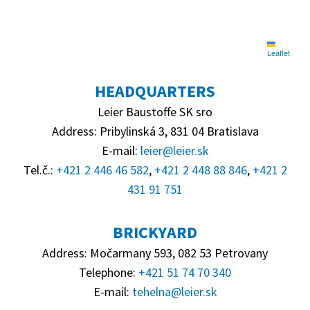
Leaflet
HEADQUARTERS
Leier Baustoffe SK sro
Address: Pribylinská 3, 831 04 Bratislava
E-mail:
leier@leier.sk
Tel.č.:
+421 2 446 46 582
,
+421 2 448 88 846
,
+421 2
431 91 751
BRICKYARD
Address: Močarmany 593, 082 53 Petrovany
Telephone:
+421 51 74 70 340
E-mail:
tehelna@leier.sk