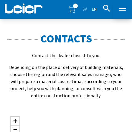
0
SK
EN
Products
CONTACTS
Sales points
Contact the dealer closest to you.
Inspiration
Depending on the place of delivery of building materials,
choose the region and the relevant sales manager, who
Eshop
will prepare a material cost estimate according to your
project, help you with planning, or consult with you the
entire construction professionally.
Blog
Downloads
+
−