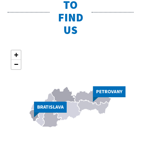
TO
FIND
US
+
−