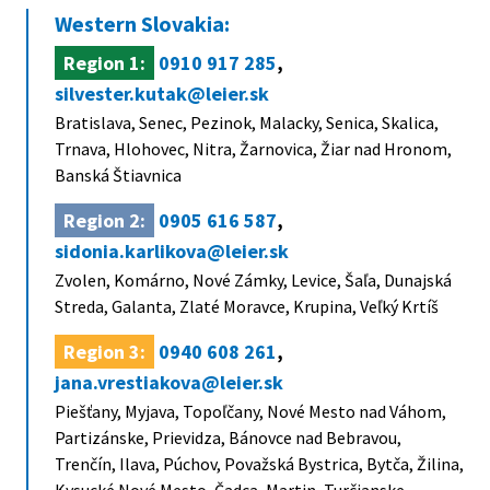
Western Slovakia:
Region 1:
0910 917 285
,
silvester.kutak@leier.sk
Bratislava, Senec, Pezinok, Malacky, Senica, Skalica,
Trnava, Hlohovec, Nitra, Žarnovica, Žiar nad Hronom,
Banská Štiavnica
Region 2:
0905 616 587
,
sidonia.karlikova@leier.sk
Zvolen, Komárno, Nové Zámky, Levice, Šaľa, Dunajská
Streda, Galanta, Zlaté Moravce, Krupina, Veľký Krtíš
Region 3:
0940 608 261
,
jana.vrestiakova@leier.sk
Piešťany, Myjava, Topoľčany, Nové Mesto nad Váhom,
Partizánske, Prievidza, Bánovce nad Bebravou,
Trenčín, Ilava, Púchov, Považská Bystrica, Bytča, Žilina,