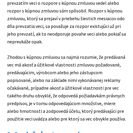
prevzatím veci o rozpore s kúpnou zmluvou vedel alebo
rozpor s kúpnou zmluvou sám spôsobil. Rozpor s kúpnou
zmluvou, ktorý sa prejaví v priebehu šiestich mesiacov odo
dňa prevzatia veci, sa považuje za rozpor existujúci už pri
jeho prevzatí, ak to neodporuje povahe veci alebo pokiaľ sa
nepreukáže opak.
Zhodou s kúpnou zmluvou sa najmä rozumie, že predávaná
vec má akosť a úžitkové vlastnosti zmluvou požadované,
predávajúcim, výrobcom alebo jeho zástupcom
popisované, alebo na základe nimi vykonávanej reklamy
očakávané, prípadne akosť a úžitkové vlastnosti pre vec
takého druhu obvyklé, že odpovedá požiadavkám právnych
predpisov, je v tomu odpovedajúcom množstve, miere
alebo hmotnosti a zodpovedá účelu, ktorý predávajúci pre
použitie veci uvádza alebo pre ktorý sa vec obvykle používa.