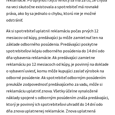
reklamácie. Po uplynutí tejto lehoty sa má za to, že chyba
na veci skutočne existovala a spotrebiteľ má rovnaké
práva, ako by sa jednalo o chybu, ktorú nie je možné
odstrániť.
Ak si spotrebiteľ uplatnil reklamáciu počas prvých 12
mesiacov od kúpy, predávajúci ju môže zamietnuť len na
základe odborného posúdenia. Predávajúci poskytne
spotrebiteľovi kópiu odborného posúdenia do 14 dní odo
dňa vybavenia reklamácie. Ak predávajúci zamietne
reklamáciu po 12 mesiacoch od kúpy, je povinný na doklade
o vybavení uviesť, komu môže kupujúci zaslať výrobok na
odborné posúdenie. Ak spotrebiteľ odborným posúdením
preukáže zodpovednosť predávajúceho za vadu, môže si
reklamáciu uplatniť znova. Všetky účelne vynaložené
náklady spojené s odborným posúdením znáša predávajúci,
ktorý je povinný ich spotrebiteľovi uhradiť do 14 dní odo
dňa znova uplatnenej reklamácie. Znova uplatnená