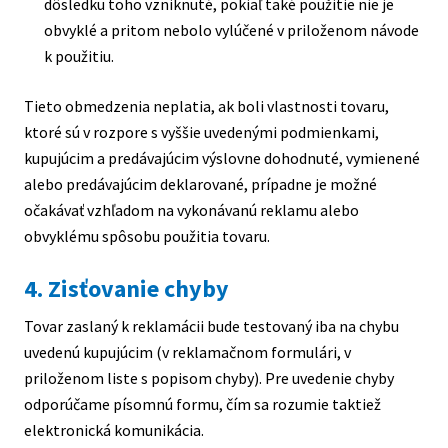
dôsledku toho vzniknuté, pokiaľ také použitie nie je
obvyklé a pritom nebolo vylúčené v priloženom návode
k použitiu.
Tieto obmedzenia neplatia, ak boli vlastnosti tovaru,
ktoré sú v rozpore s vyššie uvedenými podmienkami,
kupujúcim a predávajúcim výslovne dohodnuté, vymienené
alebo predávajúcim deklarované, prípadne je možné
očakávať vzhľadom na vykonávanú reklamu alebo
obvyklému spôsobu použitia tovaru.
4. Zisťovanie chyby
Tovar zaslaný k reklamácii bude testovaný iba na chybu
uvedenú kupujúcim (v reklamačnom formulári, v
priloženom liste s popisom chyby). Pre uvedenie chyby
odporúčame písomnú formu, čím sa rozumie taktiež
elektronická komunikácia.