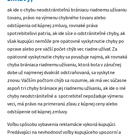
ak ide o chybu neodstrániteľnú brániacu riadnemu užívaniu
tovaru, právo na výmenu chybného tovaru alebo
odstúpenia od kúpnej zmluvy, rovnaké práva
spotrebiteľovi patria, ak ide síce o odstrániteľné chyby, ak
však kupujúci nemôže pre opätovné vyskytnutie chyby po
oprave alebo pre väčší počet chýb vec riadne užívať. Za
opätovné vyskytnutie chyby sa považuje najmä, ak rovnaká
chyba brániaca riadnemu užívaniu, ktorá bola v záručnej
dobe už najmenej dvakrát odstraňovaná, sa vyskytne
znovu. Väčším počtom chýb sa rozumie, ak má vec súčasne
aspoň tri chyby brániace jej riadnemu užívaniu, ak ide o iné
chyby neodstrániteľné a spotrebiteľ nepožaduje výmenu
veci, má právo na primeranú zľavu z kúpnej ceny alebo
odstúpenie od kúpnej zmluvy.
Voľbu spôsobu vybavenia reklamácie vykoná kupujúci.
Predávajúci na nevhodnosť voľby kupujúceho upozorní a