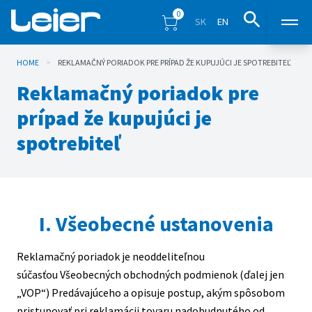
0
SK
EN
HOME
>
REKLAMAČNÝ PORIADOK PRE PRÍPAD ŽE KUPUJÚCI JE SPOTREBITEĽ
Products
Reklamačný poriadok pre
Sales points
prípad že kupujúci je
spotrebiteľ
Inspiration
Eshop
I. Všeobecné ustanovenia
Blog
Reklamačný poriadok je neoddeliteľnou
Downloads
súčasťou Všeobecných obchodných podmienok (ďalej jen
„VOP“) Predávajúceho a opisuje postup, akým spôsobom
pristupovať pri reklamácii tovaru nadobudnutého od