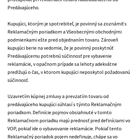
Contacts
Predávajúceho.
Kupujúci, ktorým je spotrebiteľ, je povinný sa zoznámiť s
Reklamačným poriadkom a Všeobecnými obchodnými
podmienkami ešte pred objednaním tovaru. Zároveň
kupujúci berie na vedomie, že je povinný poskytnúť
Predávajúcemu potrebnú súčinnosť pre vybavenie
reklamácie, v opačnom prípade sa lehoty adekvátne
predlžujú o čas, v ktorom kupujúci neposkytol požadovanú
súčinnosť.
Uzavretím kúpnej zmluvy a prevzatím tovaru od
predávajúceho kupujúci súhlasí s týmto Reklamačným
poriadkom. Definície pojmov obsiahnuté v tomto
Reklamačnom poriadku majú prednosť pred definíciami vo
VOP, pokiaľ ide o vybavovanie reklamácie. Pokiaľ tento
Reklamačný poriadok pojem nedefinuje, chápe sa vo