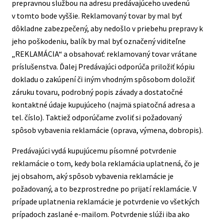
prepravnou službou na adresu predávajúceho uvedenú
v tomto bode vyššie. Reklamovaný tovar by mal byť
dôkladne zabezpečený, aby nedošlo v priebehu prepravy k
jeho poškodeniu, balík by mal byť označený viditeľne
„REKLAMÁCIA“ a obsahovať: reklamovaný tovar vrátane
príslušenstva. Ďalej Predávajúci odporúča priložiť kópiu
dokladu o zakúpení či iným vhodným spôsobom doložiť
záruku tovaru, podrobný popis závady a dostatočné
kontaktné údaje kupujúceho (najmä spiatočná adresa a
tel. číslo). Taktiež odporúčame zvoliť si požadovaný
spôsob vybavenia reklamácie (oprava, výmena, dobropis).
Predávajúci vydá kupujúcemu písomné potvrdenie
reklamácie o tom, kedy bola reklamácia uplatnená, čo je
jej obsahom, aký spôsob vybavenia reklamácie je
požadovaný, a to bezprostredne po prijatí reklamácie. V
prípade uplatnenia reklamácie je potvrdenie vo všetkých
prípadoch zaslané e-mailom. Potvrdenie slúži iba ako