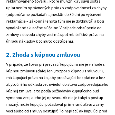
reklamovaného tovaru), ktoré mu vznikli v súvislosti s
uplatnením oprávnených práv zo zodpovednosti za chyby
(odporúčame požiadať najneskôr do 30 dní po vybavení
reklamácie – zákonná lehota tým nie je dotknutá) a boli
vynaložené skutočne a účelne. V prípade odstúpenia od
zmluvy z dôvodu chyby veci má spotrebiteľ tiež právo na
úhradu nákladov k tomuto odstúpeniu.
2. Zhoda s kúpnou zmluvou
V prípade, že tovar pri prevzatí kupujúcim nie je v zhode s
kúpnou zmluvou (ďalej len „rozpor s kúpnou zmluvou“),
má kupujúci právo na to, aby predávajúci bezplatne a bez
zbytočného odkladu vec uviedol do stavu zodpovedajúceho
kúpnej zmluve, a to podľa požiadavky kupujúceho buď
výmenou veci, alebo jej opravou. Ak nie je takýto postup
možný, môže kupujúci požadovať primeranú zľavu z ceny
veci alebo od zmluvy odstúpiť. To neplatí, ak kupujúci pred