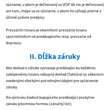
význame, v akom je definovaný vo VOP. Ak nie je definovaný
ani tam, chápe sa vo význame, v akom ho užívajú platné a
účinné právne predpisy.
Prevzatím tovaru je okamihom prevzatia tovaru
spotrebiteľom od predávajúceho resp. prevzatie od
dopravcu.
II. Dĺžka záruky
Ako doklad o záruke vystavuje predávajúci ku každému
zakúpenému tovaru nákupný doklad (faktúra) so zákonom
uvedenými všetkými potrebnými údajmi pre uplatnenie
záruky.
Na výslovnu žiadosť kupujúceho predávajúci poskytne
záruku písomnou formou (záručný list).