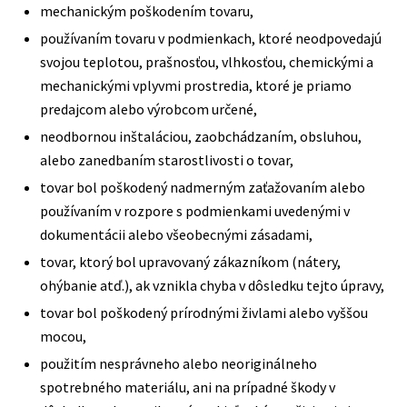
mechanickým poškodením tovaru,
používaním tovaru v podmienkach, ktoré neodpovedajú
svojou teplotou, prašnosťou, vlhkosťou, chemickými a
mechanickými vplyvmi prostredia, ktoré je priamo
predajcom alebo výrobcom určené,
neodbornou inštaláciou, zaobchádzaním, obsluhou,
alebo zanedbaním starostlivosti o tovar,
tovar bol poškodený nadmerným zaťažovaním alebo
používaním v rozpore s podmienkami uvedenými v
dokumentácii alebo všeobecnými zásadami,
tovar, ktorý bol upravovaný zákazníkom (nátery,
ohýbanie atď.), ak vznikla chyba v dôsledku tejto úpravy,
tovar bol poškodený prírodnými živlami alebo vyššou
mocou,
použitím nesprávneho alebo neoriginálneho
spotrebného materiálu, ani na prípadné škody v