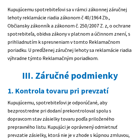
Kupujúcemu spotrebiteľovi sa v rámci zákonnej záručnej
lehoty reklamácie riadia zákonom č 40/1964 Zb.,
Občiansky zákonník a zákonom č. 250/2007 Z. z, o ochrane
spotrebiteľa, obidva zákony v platnom a účinnom znení, s
prihliadnutím k spresneniam v tomto Reklamačnom
poriadku. U predĺženej záručnej lehoty sa reklamácie riadia
výhradne týmto Reklamačným poriadkom.
III. Záručné podmienky
1. Kontrola tovaru pri prevzatí
Kupujúcemu, spotrebiteľovi je odporúčané, aby
bezprostredne pri dodaní prekontroloval spolu s
dopravcom stav zásielky tovaru podľa priloženého
prepravného listu. Kupujúci je oprávnený odmietnuť
prevzatie zásielky, ktorá nie je v zhode s kúpnou zmluvou,