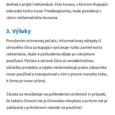
doklad o prijatí reklamácie. Stav tovaru, v ktorom Kupujúci
odovzdal tento tovar Predávajúcemu, bude posúdený v
rámci reklamačného konania.
3. Výluky
Porušením ochrannej pečate, informatívnej nálepky či
sériového čísla sa kupujúci vystavuje riziku zamietnutia
reklamácie, ibaže k poškodeniu dôjde pri obvyklom
používaní. Pečate a sériové čísla sú neoddeliteľnou
súčasťou produktu a nijako neobmedzujú právo zákazníka
tovar používať a manipulovať s ním v plnom rozsahu toho,
k čomu je tovar určený.
Záruka sa nevzťahuje na poškodenia vzniknuté (v prípade,
že takáto činnosť nie je činnosťou obvyklou a pritom nie je
zakázaná v priloženom návode na použitie):