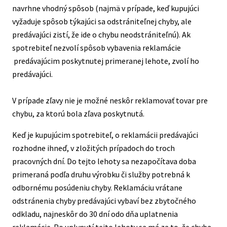
navrhne vhodný spôsob (najmä v prípade, keď kupujúci
vyžaduje spôsob týkajúci sa odstrániteľnej chyby, ale
predávajúci zistí, že ide o chybu neodstrániteľnú). Ak
spotrebiteľ nezvolí spôsob vybavenia reklamácie
predávajúcim poskytnutej primeranej lehote, zvolí ho
predávajúci.
V prípade zľavy nie je možné neskôr reklamovať tovar pre
chybu, za ktorú bola zľava poskytnutá.
Keď je kupujúcim spotrebiteľ, o reklamácii predávajúci
rozhodne ihneď, v zložitých prípadoch do troch
pracovných dní. Do tejto lehoty sa nezapočítava doba
primeraná podľa druhu výrobku či služby potrebná k
odbornému posúdeniu chyby. Reklamáciu vrátane
odstránenia chyby predávajúci vybaví bez zbytočného
odkladu, najneskôr do 30 dní odo dňa uplatnenia