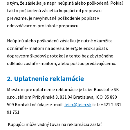
s tým, že zásielka je napr. neúplná alebo poškodená. Pokiaľ
takto poškodenú zásielku kupujúci od prepravcu
prevezme, je nevyhnutné poškodenie popísať v
odovzdávacom protokole prepravcu.
Neúplnú alebo poškodenú zásielku je nutné okamžite
oznámiť e-mailom na adresu: leier@leier.sk spísať s
dopravcom škodový protokol a tento bez zbytočného
odkladu zaslať e-mailom, alebo poštou predávajúcemu.
2. Uplatnenie reklamácie
Miestom pre uplatnenie reklamácie je Leier Baustoffe SK
s.r.o., sídlom Pribylinská 3, 831 04 Bratislava, IČO: 35 890
509 Kontaktné údaje: e-mail:
leier@leier.sk
tel.: +421 2 431
91 751
Kupujúci môže vadný tovar na reklamáciu zaslať