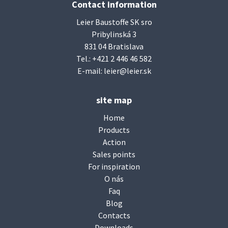
Contact information
Leier Baustoffe SK sro
Pribylinská 3
831 04 Bratislava
Tel.:
+421 2 446 46 582
E-mail:
leier@leier.sk
site map
Home
Products
Action
Sales points
For inspiration
O nás
Faq
Blog
Contacts
Downloads