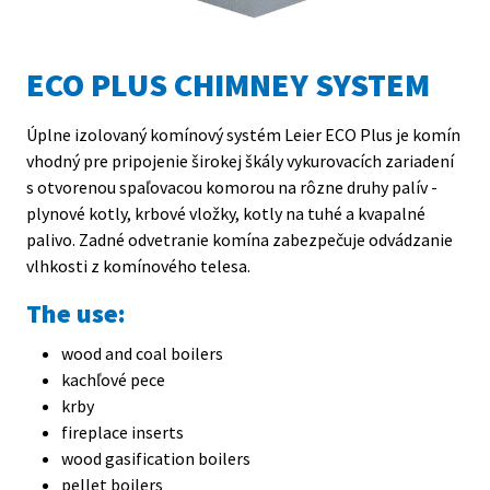
ECO PLUS CHIMNEY SYSTEM
Úplne izolovaný komínový systém Leier ECO Plus je komín
vhodný pre pripojenie širokej škály vykurovacích zariadení
Ú
s otvorenou spaľovacou komorou na rôzne druhy palív -
v
plynové kotly, krbové vložky, kotly na tuhé a kvapalné
s
palivo. Zadné odvetranie komína zabezpečuje odvádzanie
p
vlhkosti z komínového telesa.
p
v
The use:
wood and coal boilers
kachľové pece
krby
fireplace inserts
wood gasification boilers
pellet boilers