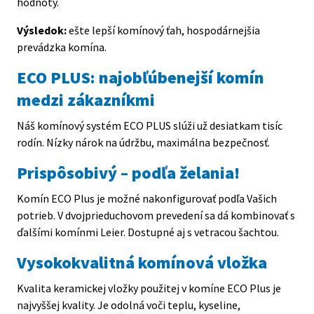
hodnoty.
p
Výsledok:
ešte lepší komínový ťah, hospodárnejšia
prevádzka komína.
ECO PLUS: najobľúbenejší komín
N
medzi zákazníkmi
r
Náš komínový systém ECO PLUS slúži už desiatkam tisíc
rodín. Nízky nárok na údržbu, maximálna bezpečnosť.
K
Prispôsobivý – podľa želania!
p
m
Komín ECO Plus je možné nakonfigurovať podľa Vašich
v
potrieb. V dvojprieduchovom prevedení sa dá kombinovať s
v
ďalšími komínmi Leier. Dostupné aj s vetracou šachtou.
v
Vysokokvalitná komínová vložka
Kvalita keramickej vložky použitej v komíne ECO Plus je
K
najvyššej kvality. Je odolná voči teplu, kyseline,
n