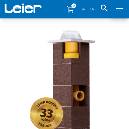
0
SK
EN
Products
Sales points
Inspiration
Eshop
Blog
Downloads