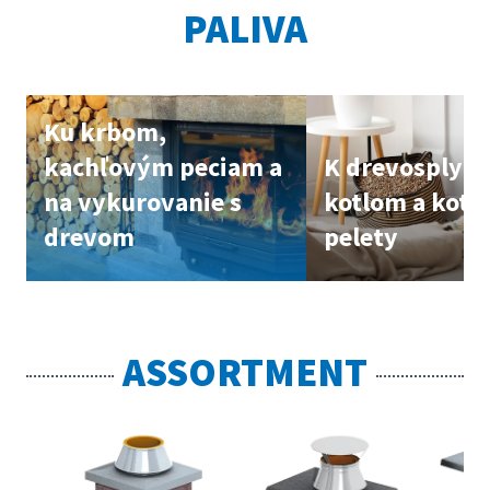
PALIVA
Ku krbom,
kachľovým peciam a
K drevosplyň
na vykurovanie s
kotlom a kotl
drevom
pelety
ASSORTMENT