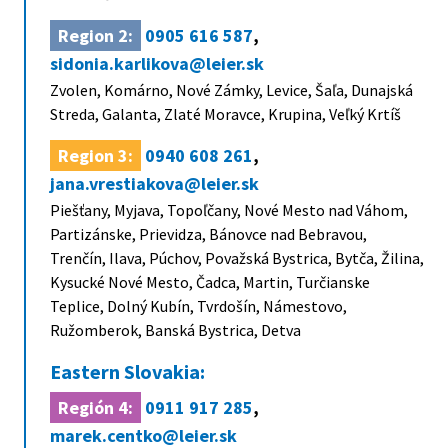
Region 2:
0905 616 587
,
sidonia.karlikova@leier.sk
Zvolen, Komárno, Nové Zámky, Levice, Šaľa, Dunajská
Streda, Galanta, Zlaté Moravce, Krupina, Veľký Krtíš
Region 3:
0940 608 261
,
jana.vrestiakova@leier.sk
Piešťany, Myjava, Topoľčany, Nové Mesto nad Váhom,
Partizánske, Prievidza, Bánovce nad Bebravou,
Trenčín, Ilava, Púchov, Považská Bystrica, Bytča, Žilina,
Kysucké Nové Mesto, Čadca, Martin, Turčianske
Teplice, Dolný Kubín, Tvrdošín, Námestovo,
Ružomberok, Banská Bystrica, Detva
Eastern Slovakia:
Región 4:
0911 917 285
,
marek.centko@leier.sk