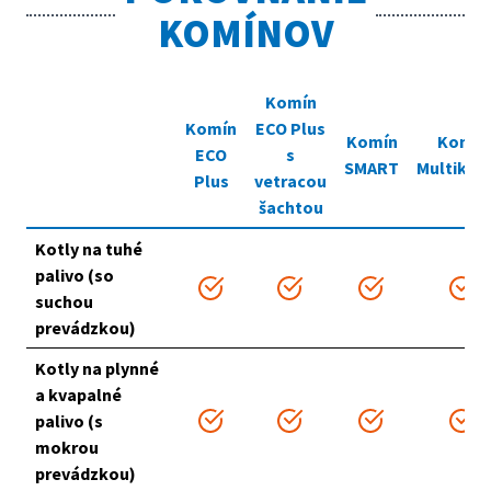
KOMÍNOV
Komín
Komín
ECO Plus
Komín
Komín
ECO
s
SMART
Multiker
Plus
vetracou
šachtou
Kotly na tuhé
palivo
(so
suchou
prevádzkou)
Kotly na plynné
a kvapalné
palivo
(s
mokrou
prevádzkou)