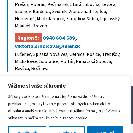
Prešov, Poprad, Kežmarok, Stará Ľubovňa, Levoča,
Sabinov, Bardejov, Svidník, Vranov nad Topľou,
Humenné, Medzilaborce, Stropkov, Snina, Liptovský
Mikuláš, Brezno
Region 5:
0940 604 689
,
viktoria.srholcova@leier.sk
Lučenec, Spišská Nová Ves, Gelnica, Košice, Trebišov,
Michalovce, Sobrance, Poltár, Rimavská Sobota,
Revúca, Rožňava
Vážime si vaše súkromie
Súbory cookie používame na zlepšenie vášho zážitku z
prehliadania, poskytovanie prispôsobených reklám alebo
Leier International
obsahu a analýzu našej návštevnosti. Kliknutím na „Prijať všetko“
súhlasíte s naším používaním súborov cookie.
Leier Baustoffe SK sro
Hungary
Prispôsobiť
Odmietnuť
Accept All