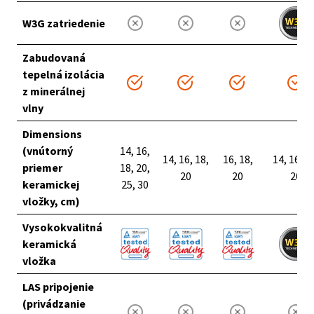
W3G zatriedenie
Zabudovaná
tepelná izolácia
z minerálnej
vlny
Dimensions
(vnútorný
14, 16,
14, 16, 18,
16, 18,
14, 16, 1
priemer
18, 20,
20
20
20
keramickej
25, 30
vložky, cm)
Vysokokvalitná
keramická
vložka
LAS pripojenie
(privádzanie