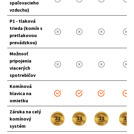
spaľovacieho
vzduchu)
P1 - tlaková
trieda
(komín s
pretlakovou
prevádzkou)
Možnosť
pripojenia
viacerých
spotrebičov
Komínová
hlavica na
omietku
Záruka na celý
komínový
systém