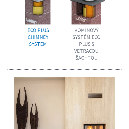
ECO PLUS
KOMÍNOVÝ
CHIMNEY
SYSTÉM ECO
C
SYSTEM
PLUS S
S
VETRACOU
ŠACHTOU