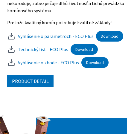
nekoroduje, zabezpečuje dlhú životnosť a tichú prevádzku
n
komínového systému.
k
Pretože kvalitný komín potrebuje kvalitné základy!
P
Vyhlásenie o parametroch - ECO Plus
Download
Technický list - ECO Plus
Download
Vyhlásenie o zhode - ECO Plus
Download
PRODUCT DETAIL