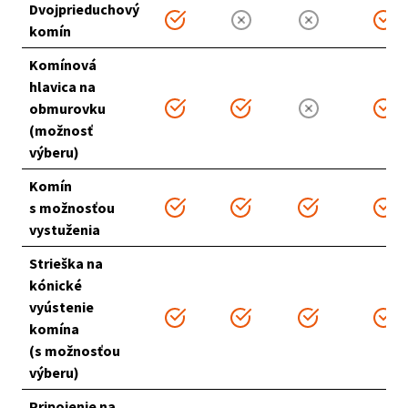
Dvojprieduchový
komín
Komínová
hlavica na
obmurovku
(možnosť
výberu)
Komín
s možnosťou
vystuženia
Strieška na
kónické
vyústenie
komína
(s možnosťou
výberu)
Pripojenie na