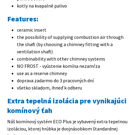
kotly na kvapalné palivo
Features:
ceramic insert
the possibility of supplying combustion air through
the shaft (by choosing a chimney fitting with a
ventilation shaft)
combinability with other chimney systems
NO FROST - vyústenie komína nezamŕza
use as a reserve chimney
doprava zadarmo do 3 pracovných dní
všetko skladom, ihneď k odberu
Extra tepelná izolácia pre vynikajúci
N
komínový ťah
i
h
Náš komínový systém ECO Plus je vybavený extra tepelnou
izoláciou, ktorej hrúbka je dvojnásobkom štandardnej
V