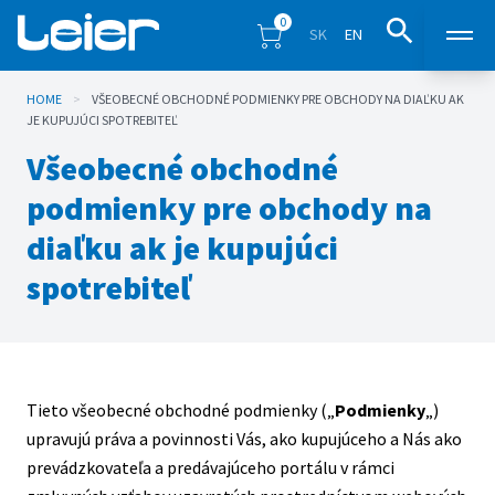
0
SK
EN
HOME
>
VŠEOBECNÉ OBCHODNÉ PODMIENKY PRE OBCHODY NA DIAĽKU AK
Products
JE KUPUJÚCI SPOTREBITEĽ
Všeobecné obchodné
Sales points
podmienky pre obchody na
Inspiration
diaľku ak je kupujúci
spotrebiteľ
Eshop
Blog
Tieto všeobecné obchodné podmienky („
Podmienky
„)
Downloads
upravujú práva a povinnosti Vás, ako kupujúceho a Nás ako
prevádzkovateľa a predávajúceho portálu v rámci