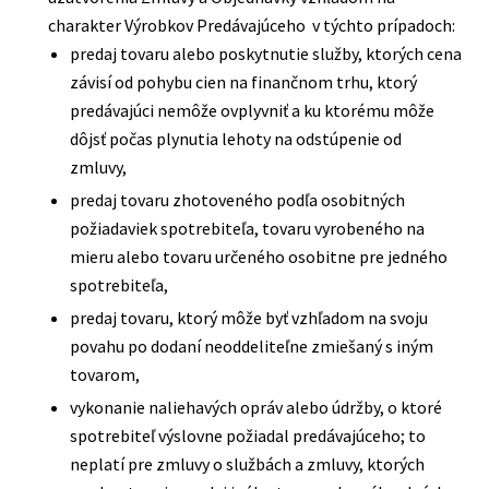
charakter Výrobkov Predávajúceho v týchto prípadoch:
predaj tovaru alebo poskytnutie služby, ktorých cena
závisí od pohybu cien na finančnom trhu, ktorý
predávajúci nemôže ovplyvniť a ku ktorému môže
dôjsť počas plynutia lehoty na odstúpenie od
zmluvy,
predaj tovaru zhotoveného podľa osobitných
požiadaviek spotrebiteľa, tovaru vyrobeného na
mieru alebo tovaru určeného osobitne pre jedného
spotrebiteľa,
predaj tovaru, ktorý môže byť vzhľadom na svoju
povahu po dodaní neoddeliteľne zmiešaný s iným
tovarom,
vykonanie naliehavých opráv alebo údržby, o ktoré
spotrebiteľ výslovne požiadal predávajúceho; to
neplatí pre zmluvy o službách a zmluvy, ktorých