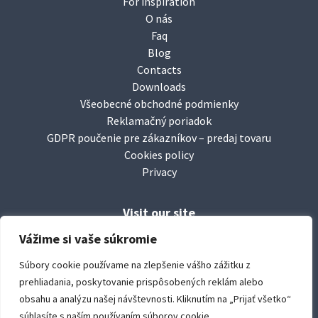
For inspiration
O nás
Faq
Blog
Contacts
Downloads
Všeobecné obchodné podmienky
Reklamačný poriadok
GDPR poučenie pre zákazníkov – predaj tovaru
Cookies policy
Privacy
Visit our site
Facebook/
leierbaustoffesk
Vážime si vaše súkromie
www.
leier.sk
Súbory cookie používame na zlepšenie vášho zážitku z
www.
durisoltvarovky.sk
prehliadania, poskytovanie prispôsobených reklám alebo
youtube/
leierbaustoffe
obsahu a analýzu našej návštevnosti. Kliknutím na „Prijať všetko“
súhlasíte s naším používaním súborov cookie.