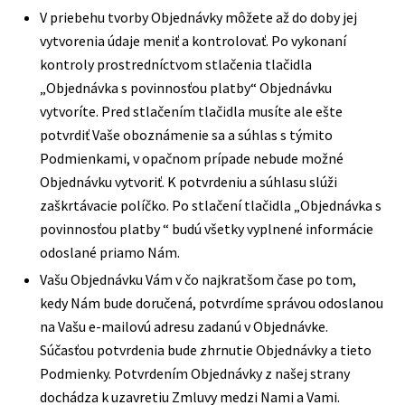
V priebehu tvorby Objednávky môžete až do doby jej
vytvorenia údaje meniť a kontrolovať. Po vykonaní
kontroly prostredníctvom stlačenia tlačidla
„Objednávka s povinnosťou platby“ Objednávku
vytvoríte. Pred stlačením tlačidla musíte ale ešte
potvrdiť Vaše oboznámenie sa a súhlas s týmito
Podmienkami, v opačnom prípade nebude možné
Objednávku vytvoriť. K potvrdeniu a súhlasu slúži
zaškrtávacie políčko. Po stlačení tlačidla „Objednávka s
povinnosťou platby “ budú všetky vyplnené informácie
odoslané priamo Nám.
Vašu Objednávku Vám v čo najkratšom čase po tom,
kedy Nám bude doručená, potvrdíme správou odoslanou
na Vašu e-mailovú adresu zadanú v Objednávke.
Súčasťou potvrdenia bude zhrnutie Objednávky a tieto
Podmienky. Potvrdením Objednávky z našej strany
dochádza k uzavretiu Zmluvy medzi Nami a Vami.