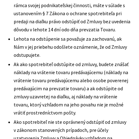
rámca svojej podnikateľskej činnosti, máte v súlade s
ustanovením § 7 Zákona o ochrane spotrebiteľa pri
predaji na diaľku právo odstúpiť od Zmluvy bez uvedenia
dôvodu v lehote 14 dní odo dňa prevzatia Tovaru.
Lehota na odstúpenie sa považuje za zachovanú, ak
Nám v jej priebehu odošlete oznámenie, že od Zmluvy
odstupujete.
Ak ako spotrebiteľ odstúpite od zmluvy, budete znášať
náklady na vrátenie tovaru predávajúcemu (náklady na
vrátenie tovaru predávajúcemu alebo osobe poverenej
predávajúcim na prevzatie tovaru) a ak odstúpite od
zmluvy uzavretej na diaľku, aj náklady na vrátenie
tovaru, ktorý vzhľadom na jeho povahu nie je možné
vrátiť prostredníctvom pošty.
Ako spotrebiteľ nie ste oprávnený odstúpiť od zmluvy
v zákonom stanovených prípadoch, pre účely
uzatvorenia Zmluvy a Objednávky vzhľadom na