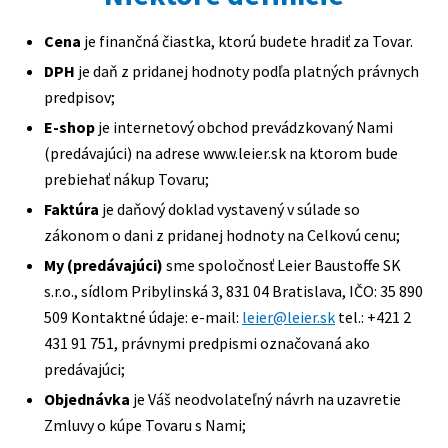
Cena
je finančná čiastka, ktorú budete hradiť za Tovar.
DPH
je daň z pridanej hodnoty podľa platných právnych
predpisov;
E-shop
je internetový obchod prevádzkovaný Nami
(predávajúci) na adrese www.leier.sk na ktorom bude
prebiehať nákup Tovaru;
Faktúra
je daňový doklad vystavený v súlade so
zákonom o dani z pridanej hodnoty na Celkovú cenu;
My (predávajúci)
sme spoločnosť Leier Baustoffe SK
s.r.o., sídlom Pribylinská 3, 831 04 Bratislava, IČO: 35 890
509 Kontaktné údaje: e-mail:
leier@leier.sk
tel.: +421 2
431 91 751, právnymi predpismi označovaná ako
predávajúci;
Objednávka
je Váš neodvolateľný návrh na uzavretie
Zmluvy o kúpe Tovaru s Nami;