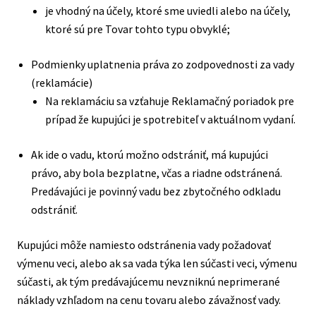
je vhodný na účely, ktoré sme uviedli alebo na účely,
ktoré sú pre Tovar tohto typu obvyklé;
Podmienky uplatnenia práva zo zodpovednosti za vady
(reklamácie)
Na reklamáciu sa vzťahuje Reklamačný poriadok pre
prípad že kupujúci je spotrebiteľ v aktuálnom vydaní.
Ak ide o vadu, ktorú možno odstrániť, má kupujúci
právo, aby bola bezplatne, včas a riadne odstránená.
Predávajúci je povinný vadu bez zbytočného odkladu
odstrániť.
Kupujúci môže namiesto odstránenia vady požadovať
výmenu veci, alebo ak sa vada týka len súčasti veci, výmenu
súčasti, ak tým predávajúcemu nevzniknú neprimerané
náklady vzhľadom na cenu tovaru alebo závažnosť vady.