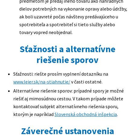
predmetom je predaj iného tovaru ako náhradných
dielov potrebných na vykonanie opravy alebo údržby,
ak boli uzavreté počas návštevy predávajúceho u
spotrebiteľa a spotrebiteľ si tieto služby alebo
tovary vopred neobjednal.
Sťažnosti a alternatívne
riešenie sporov
Sťažnosti: riešte prosím vyplnení dotazníku na
www.leier.sk/na-stiahnutie/
v časti ostatné.
Alternatívne riešenie sporov: prípadné spory je možné
riešiť aj mimosúdnou cestou. V takom prípade môžete
kontaktovať subjekt alternatívneho riešenia sporu,
ktorým je napríklad
Slovenská obchodná inšpekcia
.
Záverečné ustanovenia