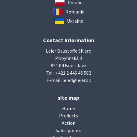
Poland
Romania
Ukraine
Contact information
Leier Baustoffe SK sro
Pribylinská 3
831 04 Bratislava
Tel.:
+421 2 446 46 582
E-mail:
leier@leier.sk
site map
Home
Products
Action
Sales points