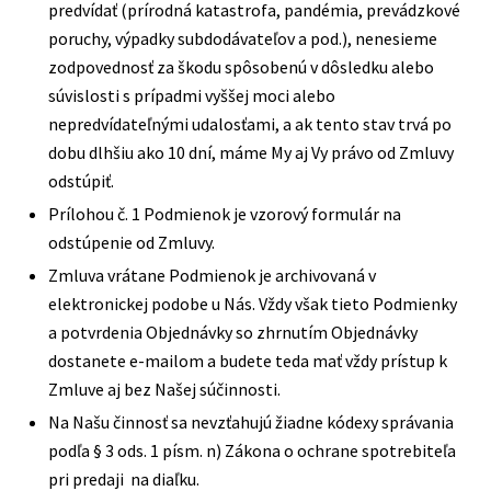
predvídať (prírodná katastrofa, pandémia, prevádzkové
poruchy, výpadky subdodávateľov a pod.), nenesieme
zodpovednosť za škodu spôsobenú v dôsledku alebo
súvislosti s prípadmi vyššej moci alebo
nepredvídateľnými udalosťami, a ak tento stav trvá po
dobu dlhšiu ako 10 dní, máme My aj Vy právo od Zmluvy
odstúpiť.
Prílohou č. 1 Podmienok je vzorový formulár na
odstúpenie od Zmluvy.
Zmluva vrátane Podmienok je archivovaná v
elektronickej podobe u Nás. Vždy však tieto Podmienky
a potvrdenia Objednávky so zhrnutím Objednávky
dostanete e-mailom a budete teda mať vždy prístup k
Zmluve aj bez Našej súčinnosti.
Na Našu činnosť sa nevzťahujú žiadne kódexy správania
podľa § 3 ods. 1 písm. n) Zákona o ochrane spotrebiteľa
pri predaji na diaľku.