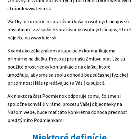
zmluvných vzťahov uzavretých prostredníctvom webových
Contacts
stránok www.leier.sk
Všetky informácie o spracúvaní Vašich osobných údajov sú
obsiahnuté v zásadách spracúvania osobných údajov, ktoré
nájdete na www.leier.sk.
S vami ako zákazníkom a kupujúcim komunikujeme
primárne na diaľku. Preto aj pre našu Zmluvu platí, že sú
použité prostriedky komunikácie na diaľku, ktoré
umožňujú, aby sme sa spolu dohodli bez súčasnej fyzickej
prítomnosti Nás (predávajúci) a Vás (kupujúci).
Ak niektorá časť Podmienok odporuje tomu, čo sme si
spoločne schválili v rámci procesu Vašej objednávky na
Našom webe, bude mať táto konkrétna dohoda prednosť
pred týmito Podmienkami.
Niektoré definície