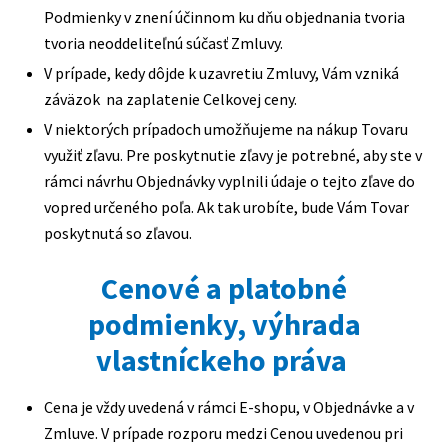
Podmienky v znení účinnom ku dňu objednania tvoria
tvoria neoddeliteľnú súčasť Zmluvy.
V prípade, kedy dôjde k uzavretiu Zmluvy, Vám vzniká
záväzok na zaplatenie Celkovej ceny.
V niektorých prípadoch umožňujeme na nákup Tovaru
využiť zľavu. Pre poskytnutie zľavy je potrebné, aby ste v
rámci návrhu Objednávky vyplnili údaje o tejto zľave do
vopred určeného poľa. Ak tak urobíte, bude Vám Tovar
poskytnutá so zľavou.
Cenové a platobné
podmienky, výhrada
vlastníckeho práva
Cena je vždy uvedená v rámci E-shopu, v Objednávke a v
Zmluve. V prípade rozporu medzi Cenou uvedenou pri