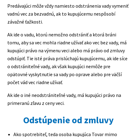
Predávajúci môže vždy namiesto odstránenia vady vymeniť
vadnú vec za bezvadnú, ak to kupujúcemu nespôsobí
závažné ťažkosti.
Ak ide o vadu, ktorú nemožno odstrániť a ktorá bráni
tomu, aby sa vec mohla riadne užívať ako vec bez vady, má
kupujúci právo na výmenu veci alebo má právo od zmluvy
odstúpiť. Tie isté práva prislúchajú kupujúcemu, ak ide síce
o odstrániteľné vady, ak však kupujúci nemôže pre
opätovné vyskytnutie sa vady po oprave alebo pre väčší
počet vád vec riadne užívať.
Ak ide o iné neodstrániteľné vady, má kupujúci právo na
primeranú zľavu z ceny veci.
Odstúpenie od zmluvy
Ako spotrebiteľ, teda osoba kupujúca Tovar mimo