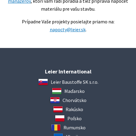
manažérov
, ktorí vám radi poradia a tiež pripravia nápočet
materiálu pre vašu stavbu.
Prípadne Vaše projekty posielajte priamo na:
napocty@leier.sk
.
Leier International
Leier Baustoffe SK s.r.o.
Maďarsko
Chorvátsko
Rakúsko
Poľsko
Rumunsko