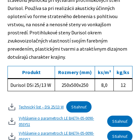
stavebnú jednotku pri vytváraní protihlukových stien
Durisol. Používa sa pri realizácii akusticky účinných
oplotení vo forme strateného debnenia s pohltivou
vrstvou, na nosné a nenosné steny vo vonkajšom
prostredí. Protihlukové steny Durisol okrem
zvukovoizolačných vlastností svojím farebným
prevedením, plastickými tvarmi a atraktívnym dizajnom
dotvárajú charakter krajiny.
Produkt
Rozmery (mm)
ks/m²
kg/ks
Durisol DSi 25/13 W
250x500x250
8,0
12
Stiahnuť
Technický list – DSi 25/13 W
Vyhlásenie o parametroch LE BAETA-05-0090-
Stiahnuť
05SYS1
Vyhlásenie o parametroch LE BAETA-05-0090-
Stiahnuť
05SYS2