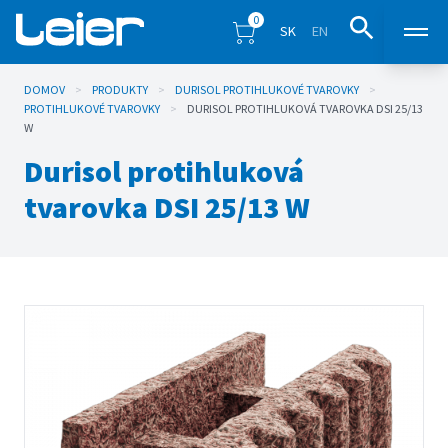
0
SK
EN
DOMOV
>
PRODUKTY
>
DURISOL PROTIHLUKOVÉ TVAROVKY
Produkty
>
PROTIHLUKOVÉ TVAROVKY
>
DURISOL PROTIHLUKOVÁ TVAROVKA DSI 25/13
W
Predajné miesta
Durisol protihluková
tvarovka DSI 25/13 W
Inšpirácia
Eshop
Blog
Na stiahnutie