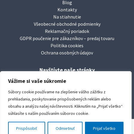
Blog
Kontakty
Na stiahnutie
Všeobecné obchodné podmienky
Reklamačný poriadok
GDPR poučenie pre zákazníkov – predaj tovaru
Politika cookies
Ochrana osobných údajov
Navštívte naše stránky
facebook/
leierbaustoffesk
Vážime si vaše súkromie
www.
leier.sk
Súbory cookie používame na zlepšenie vášho zážitku z
www.
durisoltvarovky.sk
prehliadania, poskytovanie prispôsobených reklám alebo
youtube/
leierbaustoffe
obsahu a analýzu našej návštevnosti. Kliknutím na „Prijať všetko“
súhlasíte s naším používaním súborov cookie.
copyright:
Leier Baustoffe SK s.r.o.
created by:
le club créative, s.r.o. © 2019
Prispôsobiť
Odmietnuť
Prijať všetko