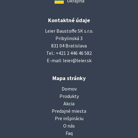
Ukrajina
Kontaktné údaje
Leier Baustoffe SK s.r.o.
Pribylinská 3
831 04 Bratislava
Tel.:
+421 2 446 46 582
E-mail:
leier@leier.sk
Mapa stránky
Domov
Produkty
Akcia
Predajné miesta
Pre inšpiráciu
O nás
Faq