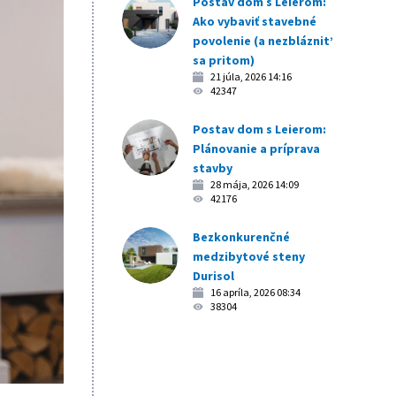
Postav dom s Leierom:
Ako vybaviť stavebné
povolenie (a nezbláznit’
sa pritom)
21 júla, 2026 14:16
42347
Postav dom s Leierom:
Plánovanie a príprava
stavby
28 mája, 2026 14:09
42176
Bezkonkurenčné
medzibytové steny
Durisol
16 apríla, 2026 08:34
38304