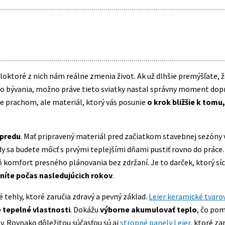
oktoré z nich nám reálne zmenia život. Ak už dlhšie premýšľate, ž
ho bývania, možno práve tieto sviatky nastal správny moment dopri
ne prachom, ale materiál, ktorý vás posunie
o krok bližšie k tomu,
opredu
. Mať pripravený materiál pred začiatkom stavebnej sezóny
edy sa budete môcť s prvými teplejšími dňami pustiť rovno do prác
ň komfort presného plánovania bez zdržaní. Je to darček, ktorý sí
níte počas nasledujúcich rokov
.
tehly, ktoré zaručia zdravý a pevný základ.
Leier keramické tvaro
 tepelné vlastnosti
. Dokážu
výborne akumulovať teplo
, čo po
v. Rovnako dôležitou súčasťou sú aj
stropné panely Leier,
ktoré za