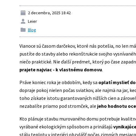
2 decembra, 2025 18:42
Leier
Blog
Vianoce sú časom darčekov, ktoré nás potešia, no len mál
pustíte do stavby alebo rekonštrukcie svojho vysnívané
niečo praktické. Nie ďalší predmet, ktorý po čase zapad
prajete najviac - k vlastnému domovu
.
Práve koniec roka je obdobím, kedy sa
oplatí myslieť d
dopraje pokoj nielen počas sviatkov, ale najmä na jar, k
toho získate istotu garantovaných nižších cien a zárove
nezabalíte priamo pod stromček, ale
jeho hodnotu oce
Kto plánuje stavbu murovaného domu potrebuje kvalitné 
vyrábané ekologickým spôsobom a prinášajú
vynikajúce
stálu teplotu v interiéri obzvlášť počas zimných mesiaco