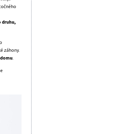
ytočného
 druhu,
o
ké záhony.
a domu
.
ie