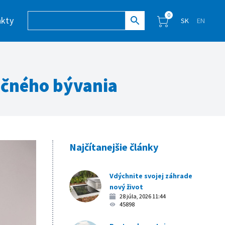
0
kty
SK
EN
ečného bývania
Najčítanejšie články
Vdýchnite svojej záhrade
nový život
28 júla, 2026 11:44
45898