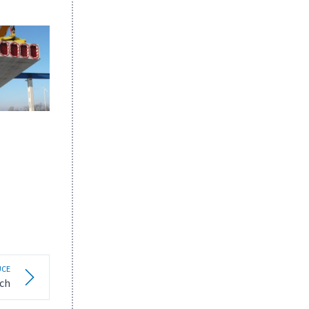
ÚCE
ach