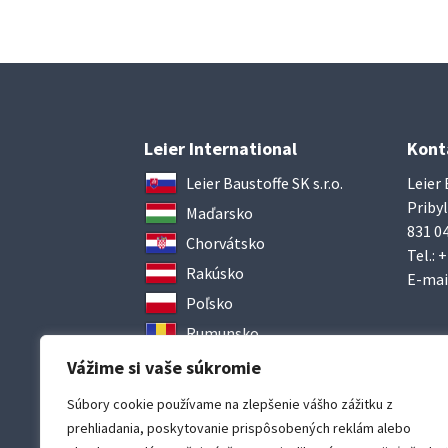
Leier International
Kont
Leier Baustoffe SK s.r.o.
Leier 
Pribyl
Maďarsko
831 04
Chorvátsko
Tel.:
+
Rakúsko
E-mai
Poľsko
Rumunsko
Ukrajina
Vážime si vaše súkromie
Súbory cookie používame na zlepšenie vášho zážitku z
prehliadania, poskytovanie prispôsobených reklám alebo