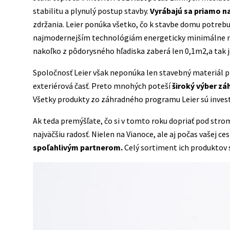
stabilitu a plynulý postup stavby.
Vyrábajú sa priamo n
zdržania. Leier ponúka všetko, čo k stavbe domu potrebu
najmodernejším technológiám energeticky minimálne n
nakoľko z pôdorysného hľadiska zaberá len 0,1m2,a tak j
Spoločnosť Leier však neponúka len stavebný materiál 
exteriérová časť. Preto mnohých poteší
široký výber zá
Všetky produkty zo záhradného programu Leier sú invest
Ak teda premýšľate, čo si v tomto roku dopriať pod stro
najväčšiu radosť. Nielen na Vianoce, ale aj počas vašej c
spoľahlivým partnerom.
Celý sortiment ich produktov 