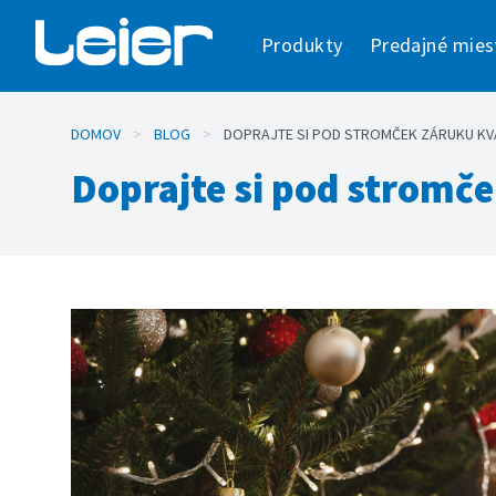
Produkty
Predajné mies
DOMOV
>
BLOG
>
DOPRAJTE SI POD STROMČEK ZÁRUKU KV
Doprajte si pod stromč