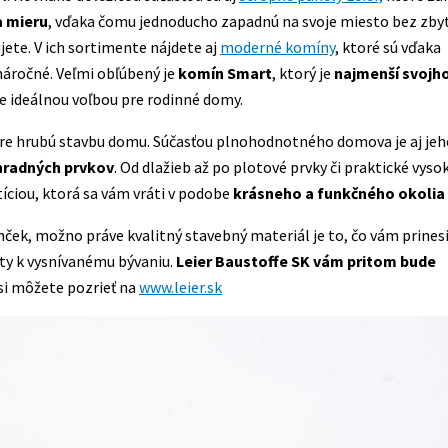
a mieru
, vďaka čomu jednoducho zapadnú na svoje miesto bez zb
jete. V ich sortimente nájdete aj
moderné komíny
, ktoré sú vďaka
áročné. Veľmi obľúbený je
komín Smart
, ktorý je
najmenší svojho
e ideálnou voľbou pre rodinné domy.
pre hrubú stavbu domu. Súčasťou plnohodnotného domova je aj jeh
hradných prvkov
. Od dlažieb až po plotové prvky či praktické vyso
íciou, ktorá sa vám vráti v podobe
krásneho a funkčného okoli
mček, možno práve kvalitný stavebný materiál je to, čo vám prines
esty k vysnívanému bývaniu.
Leier Baustoffe SK vám pritom bude
si môžete pozrieť na
www.leier.sk