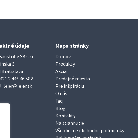
aktné údaje
Mapa stránky
Baustoffe SK s.r.o.
Domov
inská 3
Produkty
 Bratislava
Akcia
421 2 446 46 582
Predajné miesta
l:
leier@leier.sk
Pre inšpiráciu
O nás
Faq
Blog
Kontakty
Na stiahnutie
Všeobecné obchodné podmienky
Reklamačný poriadok