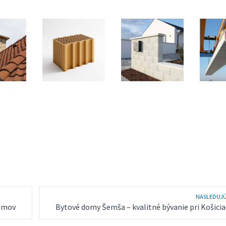
NASLEDUJ
domov
Bytové domy Šemša – kvalitné bývanie pri Košici