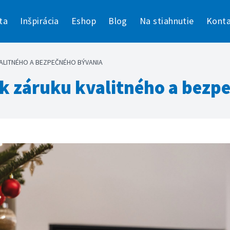
ta
Inšpirácia
Eshop
Blog
Na stiahnutie
Konta
ALITNÉHO A BEZPEČNÉHO BÝVANIA
ek záruku kvalitného a bezp