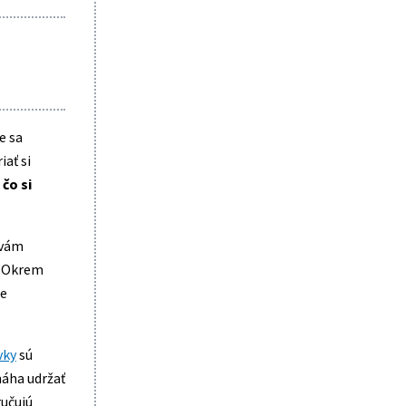
e sa
ať si
 čo si
 vám
e. Okrem
ce
vky
sú
máha udržať
ručujú