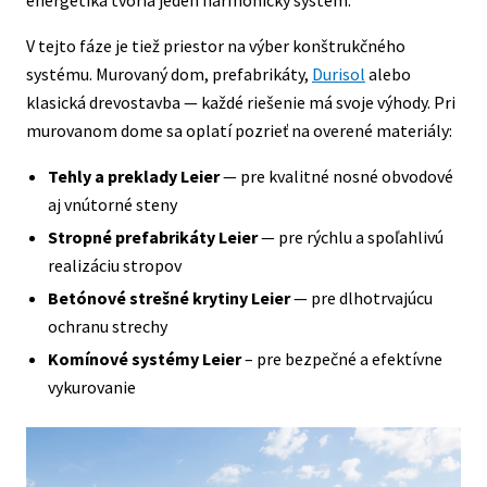
V tejto fáze je tiež priestor na výber konštrukčného
systému. Murovaný dom, prefabrikáty,
Durisol
alebo
klasická drevostavba — každé riešenie má svoje výhody. Pri
murovanom dome sa oplatí pozrieť na overené materiály:
Tehly a preklady Leier
— pre kvalitné nosné obvodové
aj vnútorné steny
Stropné prefabrikáty Leier
— pre rýchlu a spoľahlivú
realizáciu stropov
Betónové strešné krytiny Leier
— pre dlhotrvajúcu
ochranu strechy
Komínové systémy Leier
– pre bezpečné a efektívne
vykurovanie