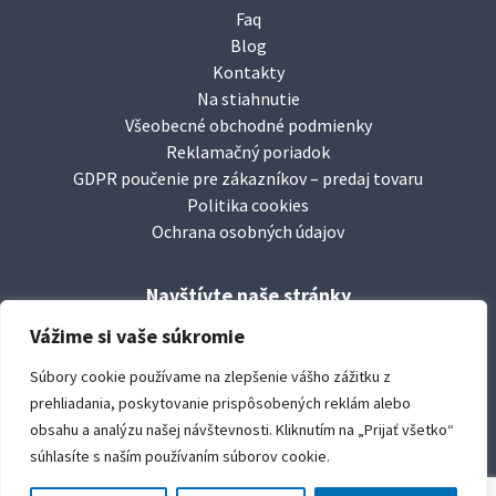
Faq
Blog
Kontakty
Na stiahnutie
Všeobecné obchodné podmienky
Reklamačný poriadok
GDPR poučenie pre zákazníkov – predaj tovaru
Politika cookies
Ochrana osobných údajov
Navštívte naše stránky
facebook/
leierbaustoffesk
Vážime si vaše súkromie
www.
leier.sk
Súbory cookie používame na zlepšenie vášho zážitku z
www.
durisoltvarovky.sk
prehliadania, poskytovanie prispôsobených reklám alebo
youtube/
leierbaustoffe
obsahu a analýzu našej návštevnosti. Kliknutím na „Prijať všetko“
súhlasíte s naším používaním súborov cookie.
copyright:
Leier Baustoffe SK s.r.o.
created by:
le club créative, s.r.o. © 2019