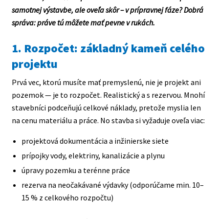
samotnej výstavbe, ale oveľa skôr – v prípravnej fáze? Dobrá
správa: práve tú môžete mať pevne v rukách.
1. Rozpočet: základný kameň celého
projektu
Prvá vec, ktorú musíte mať premyslenú, nie je projekt ani
pozemok — je to rozpočet. Realistický a s rezervou. Mnohí
stavebníci podceňujú celkové náklady, pretože myslia len
na cenu materiálu a práce. No stavba si vyžaduje oveľa viac:
projektová dokumentácia a inžinierske siete
prípojky vody, elektriny, kanalizácie a plynu
úpravy pozemku a terénne práce
rezerva na neočakávané výdavky (odporúčame min. 10–
15 % z celkového rozpočtu)