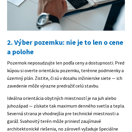
2. Výber pozemku: nie je to len o cene
a polohe
Pozemok neposudzujte len podľa ceny a dostupnosti. Pred
kúpou si overte orientáciu pozemku, terénne podmienky a
územný plán. Zistite, či sú v dosahu inžinierske siete — ich
zavedenie môže výrazne predražiť celú stavbu.
Ideálna orientácia obytných miestností je na juh alebo
juhozápad — získate tak maximum denného svetla a tepla.
Severná strana je vhodnejšia pre technické miestnosti a
garáž. Svahovitý terén môže priniesť zaujímavé
architektonické riešenia, no zároveň vyžaduje špeciálne