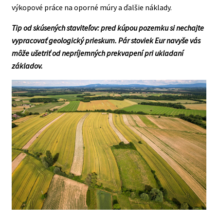
výkopové práce na oporné múry a ďalšie náklady.
Tip od skúsených staviteľov: pred kúpou pozemku si nechajte
vypracovať geologický prieskum. Pár stoviek Eur navyše vás
môže ušetriť od nepríjemných prekvapení pri ukladaní
základov.