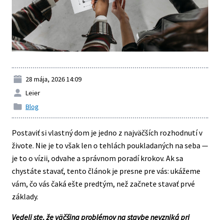
Kontakty
28 mája, 2026 14:09
Leier
Blog
Postaviť si vlastný dom je jedno z najväčších rozhodnutí v
živote. Nie je to však len o tehlách poukladaných na seba —
je to o vízii, odvahe a správnom poradí krokov. Ak sa
chystáte stavať, tento článok je presne pre vás: ukážeme
vám, čo vás čaká ešte predtým, než začnete stavať prvé
základy.
Vedeli ste, že väčšina problémov na stavbe nevzniká pri