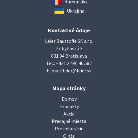
Rumunsko
Ukrajina
Kontaktné údaje
Leier Baustoffe SK s.r.o.
Pribylinská 3
831 04 Bratislava
Tel.:
+421 2 446 46 582
E-mail:
leier@leier.sk
Mapa stránky
Domov
Produkty
Akcia
Predajné miesta
Pre inšpiráciu
O nás