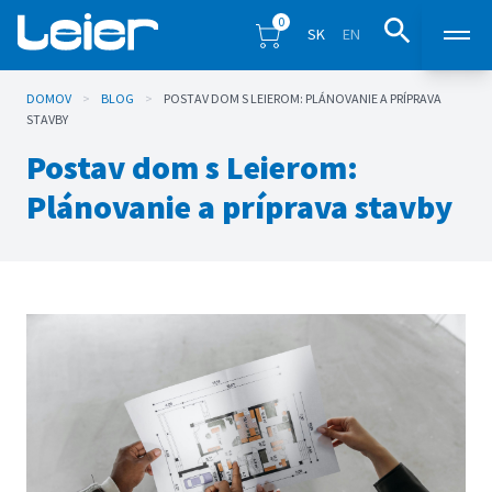
0
SK
EN
DOMOV
>
BLOG
>
POSTAV DOM S LEIEROM: PLÁNOVANIE A PRÍPRAVA
Produkty
STAVBY
Postav dom s Leierom:
Predajné miesta
Plánovanie a príprava stavby
Inšpirácia
Eshop
Blog
Na stiahnutie