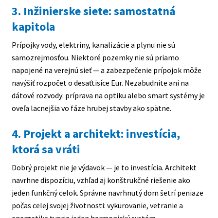
3. Inžinierske siete: samostatná
kapitola
Prípojky vody, elektriny, kanalizácie a plynu nie sú
samozrejmosťou. Niektoré pozemky nie sú priamo
napojené na verejnú sieť — a zabezpečenie prípojok môže
navýšiť rozpočet o desaťtisíce Eur. Nezabudnite ani na
dátové rozvody: príprava na optiku alebo smart systémy je
oveľa lacnejšia vo fáze hrubej stavby ako spätne.
4. Projekt a architekt: investícia,
ktorá sa vráti
Dobrý projekt nie je výdavok — je to investícia. Architekt
navrhne dispozíciu, vzhľad aj konštrukčné riešenie ako
jeden funkčný celok. Správne navrhnutý dom šetrí peniaze
počas celej svojej životnosti: vykurovanie, vetranie a
energetika tvoria jeden harmonický systém.