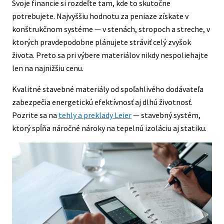
Svoje financie si rozdeľte tam, kde to skutočne
potrebujete. Najvyššiu hodnotu za peniaze získate v
konštrukčnom systéme — v stenách, stropoch a streche, v
ktorých pravdepodobne plánujete stráviť celý zvyšok
života. Preto sa pri výbere materiálov nikdy nespoliehajte
len na najnižšiu cenu.
Kvalitné stavebné materiály od spoľahlivého dodávateľa
zabezpečia energetickú efektívnosť aj dlhú životnosť.
Pozrite sa na
tehly a preklady Leier
— stavebný systém,
ktorý spĺňa náročné nároky na tepelnú izoláciu aj statiku.