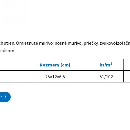
stien. Omietnuté murivo: nosné murivo, priečky, zvukovoizolačné 
blúkom.
2
Rozmery (cm)
ks/m
25×12×6,5
51/102
hnuť