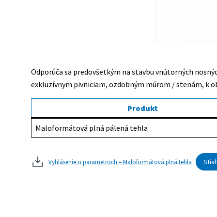
Odporúča sa predovšetkým na stavbu vnútorných nosných 
exkluzívnym pivniciam, ozdobným múrom / stenám, k o
Produkt
Maloformátová plná pálená tehla
Stia
Vyhlásenie o parametroch – Maloformátová plná tehla