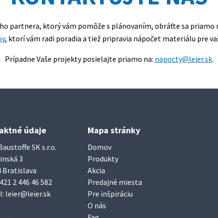
ého partnera, ktorý vám pomôže s plánovaním, obráťte sa priamo 
ov
, ktorí vám radi poradia a tiež pripravia nápočet materiálu pre va
Prípadne Vaše projekty posielajte priamo na:
napocty@leier.sk
.
aktné údaje
Mapa stránky
Baustoffe SK s.r.o.
Domov
inská 3
Produkty
 Bratislava
Akcia
421 2 446 46 582
Predajné miesta
l:
leier@leier.sk
Pre inšpiráciu
O nás
Faq