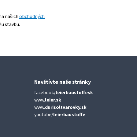
na našich
obchodných
šu stavbu.
Navštívte naše stránky
facebook/
leierbaustoffesk
www.
leier.sk
www.
durisoltvarovky.sk
youtube/
leierbaustoffe