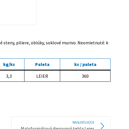
steny, piliere, oblúky, soklové murivo. Neomietnuté: k
kg/ks
Paleta
ks / paleta
3,3
LEIER
360
NASLEDUJÚCE
Maloformátová dierovaná tehla Leier