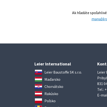
Ak hľadáte spoľahliv
manažér
Leier International
Kont
Leier Baustoffe SK s.r.o.
Leier 
Pribyl
Maďarsko
831 04
Chorvátsko
Tel.:
+
Rakúsko
E-mai
Poľsko