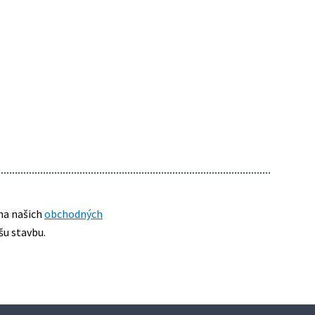
na našich
obchodných
šu stavbu.