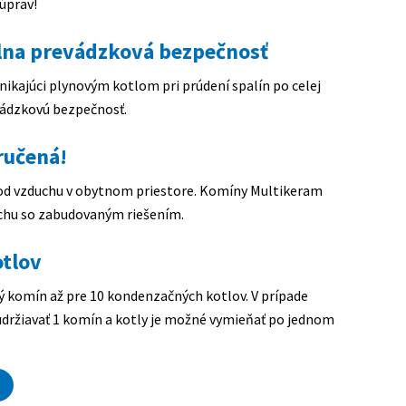
úprav!
lna prevádzková bezpečnosť
ikajúci plynovým kotlom pri prúdení spalín po celej
vádzkovú bezpečnosť.
ručená!
 od vzduchu v obytnom priestore. Komíny Multikeram
uchu so zabudovaným riešením.
otlov
 komín až pre 10 kondenzačných kotlov. V prípade
držiavať 1 komín a kotly je možné vymieňať po jednom