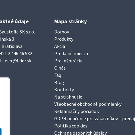
aktné údaje
Mapa stránky
Baustoffe SK s.r.o.
Domov
inská 3
Produkty
 Bratislava
Akcia
421 2 446 46 582
Predajné miesta
l:
leier@leier.sk
Pre inšpiráciu
O nás
Faq
Blog
Kontakty
Na stiahnutie
Všeobecné obchodné podmienky
Reklamačný poriadok
“
GDPR poučenie pre zákazníkov – predaj
Politika cookies
Ochrana osobných údajov