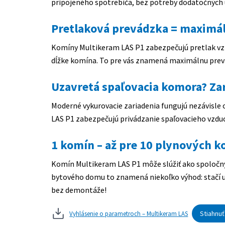
pripojeného spotrebiča, bez potreby dodatočných 
Pretlaková prevádzka = maximá
Komíny Multikeram LAS P1 zabezpečujú pretlak vzn
dĺžke komína. To pre vás znamená maximálnu pre
Uzavretá spaľovacia komora? Za
Moderné vykurovacie zariadenia fungujú nezávisle
LAS P1 zabezpečujú privádzanie spaľovacieho vzd
1 komín – až pre 10 plynových k
Komín Multikeram LAS P1 môže slúžiť ako spoločný
bytového domu to znamená niekoľko výhod: stačí u
bez demontáže!
Stiahnuť
Vyhlásenie o parametroch – Multikeram LAS