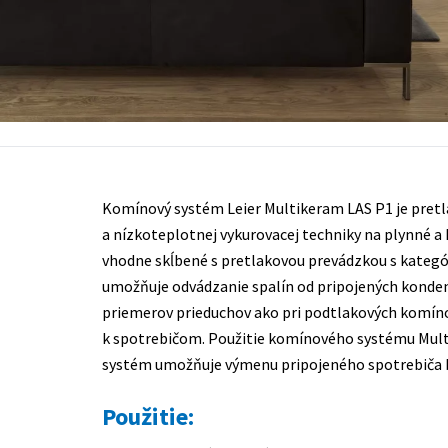
Komínový systém Leier Multikeram LAS P1 je pret
a nízkoteplotnej vykurovacej techniky na plynné a
vhodne skĺbené s pretlakovou prevádzkou s kategó
umožňuje odvádzanie spalín od pripojených konde
priemerov prieduchov ako pri podtlakových komíno
k spotrebičom. Použitie komínového systému Multi
systém umožňuje výmenu pripojeného spotrebiča b
Použitie: