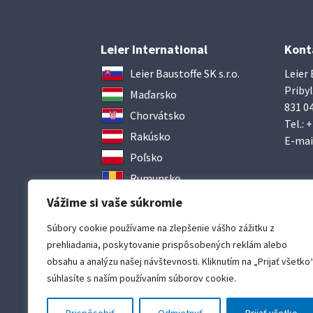
Leier International
Kont
Leier Baustoffe SK s.r.o.
Leier 
Pribyl
Maďarsko
831 04
Chorvátsko
Tel.:
+
Rakúsko
E-mai
Poľsko
Rumunsko
Ukrajina
Vážime si vaše súkromie
Súbory cookie používame na zlepšenie vášho zážitku z
prehliadania, poskytovanie prispôsobených reklám alebo
obsahu a analýzu našej návštevnosti. Kliknutím na „Prijať všetko
súhlasíte s naším používaním súborov cookie.