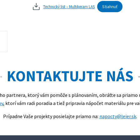
Stiahnuť
Technický list – Multikeram LAS
KONTAKTUJTE NÁS
ého partnera, ktorý vám pomôže s plánovaním, obráťte sa priamo 
ov
, ktorí vám radi poradia a tiež pripravia nápočet materiálu pre va
Prípadne Vaše projekty posielajte priamo na:
napocty@leier.sk
.