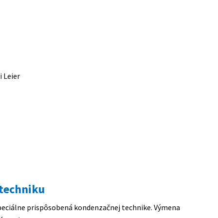
 Leier
 techniku
 špeciálne prispôsobená kondenzačnej technike. Výmena