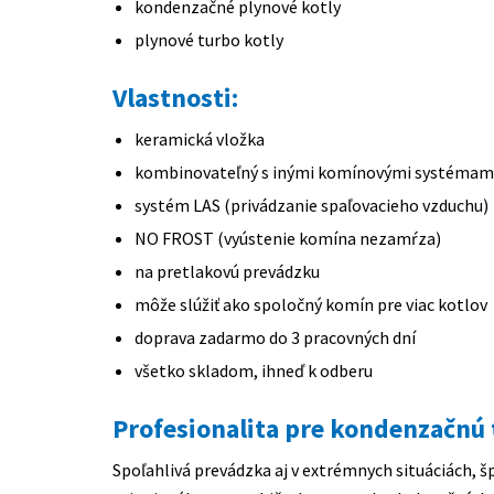
kondenzačné plynové kotly
plynové turbo kotly
Vlastnosti:
keramická vložka
kombinovateľný s inými komínovými systémami
systém LAS (privádzanie spaľovacieho vzduchu)
NO FROST (vyústenie komína nezamŕza)
na pretlakovú prevádzku
môže slúžiť ako spoločný komín pre viac kotlov
doprava zadarmo do 3 pracovných dní
všetko skladom, ihneď k odberu
Profesionalita pre kondenzačnú
Spoľahlivá prevádzka aj v extrémnych situáciách,