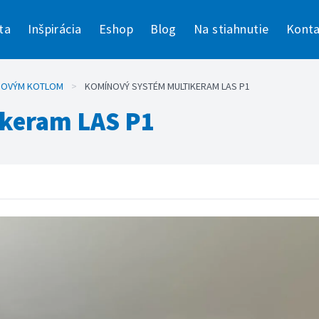
ta
Inšpirácia
Eshop
Blog
Na stiahnutie
Konta
NOVÝM KOTLOM
>
KOMÍNOVÝ SYSTÉM MULTIKERAM LAS P1
keram LAS P1