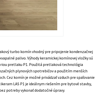
lakový turbo komín vhodný pre pripojenie kondenzačnej
 kvapalné palivo. Výhody keramickej komínovej vložky sú
riou pretlaku P1. Použitá pretlaková technológia
nzačných plynových spotrebičov a použitím menších
ch. Cez komín je možné privádzať vzduch pre spaľovanie
keram LAS P1 je ideálnym riešením pre bytové stavby,
ez potreby vykonať dodatočné úpravy.