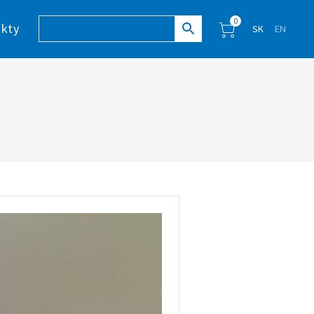
0
kty
SK
EN