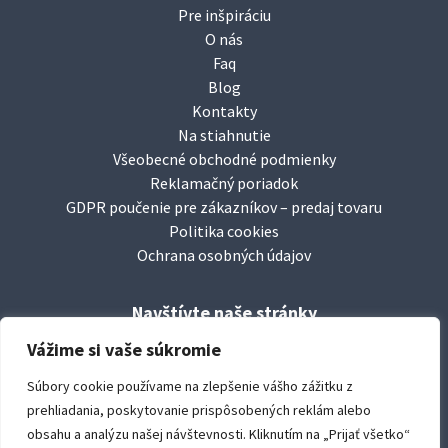
Pre inšpiráciu
O nás
Faq
Blog
Kontakty
Na stiahnutie
Všeobecné obchodné podmienky
Reklamačný poriadok
GDPR poučenie pre zákazníkov – predaj tovaru
Politika cookies
Ochrana osobných údajov
Navštívte naše stránky
facebook/
leierbaustoffesk
Vážime si vaše súkromie
www.
leier.sk
Súbory cookie používame na zlepšenie vášho zážitku z
www.
durisoltvarovky.sk
prehliadania, poskytovanie prispôsobených reklám alebo
youtube/
leierbaustoffe
obsahu a analýzu našej návštevnosti. Kliknutím na „Prijať všetko“