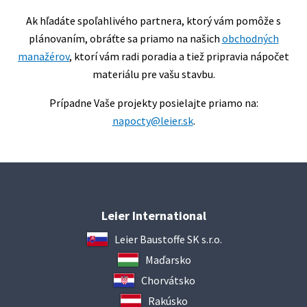
Ak hľadáte spoľahlivého partnera, ktorý vám pomôže s
plánovaním, obráťte sa priamo na našich
obchodných
manažérov
, ktorí vám radi poradia a tiež pripravia nápočet
materiálu pre vašu stavbu.
Prípadne Vaše projekty posielajte priamo na:
napocty@leier.sk
.
Leier International
Leier Baustoffe SK s.r.o.
Maďarsko
Chorvátsko
Rakúsko