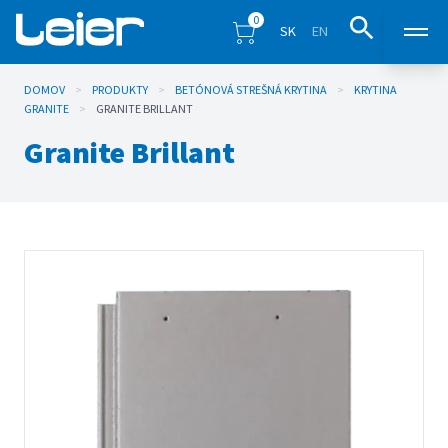
0
SK
EN
DOMOV
>
PRODUKTY
>
BETÓNOVÁ STREŠNÁ KRYTINA
Produkty
>
KRYTINA
GRANITE
>
GRANITE BRILLANT
Granite Brillant
Predajné miesta
Inšpirácia
Eshop
Blog
Na stiahnutie