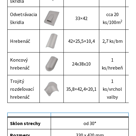
škridla
Odvetrávacia
cca 20
33×42
5,
2
škridla
ks/100m
Hrebenáč
42×25,5×10,4
2,7 ks/bm
3,
Koncový
1
24x38x10
4,
hrebenáč
ks/hrebeň
Trojitý
1
rozdeľovací
35,8×42,4×20,1
ks/vrchol
6,
hrebenáč
valby
Sklon strechy
od 30°
Rozmery
330 x 420 mm