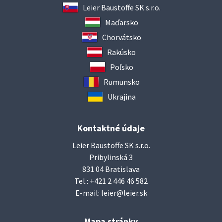
Leier Baustoffe SK s.r.o.
Maďarsko
Chorvátsko
Rakúsko
Poľsko
Rumunsko
Ukrajina
Kontaktné údaje
Leier Baustoffe SK s.r.o.
Pribylinská 3
831 04 Bratislava
Tel.:
+421 2 446 46 582
E-mail:
leier@leier.sk
Mapa stránky