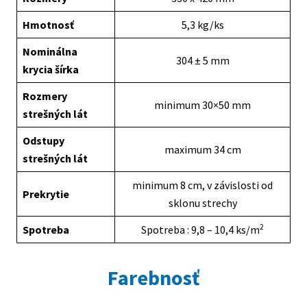
Hmotnosť
5,3 kg/ks
Nominálna
304 ± 5 mm
krycia šírka
Rozmery
minimum 30×50 mm
strešných lát
Odstupy
maximum 34 cm
strešných lát
minimum 8 cm, v závislosti od
Prekrytie
sklonu strechy
2
Spotreba
Spotreba : 9,8 – 10,4 ks/m
Farebnosť