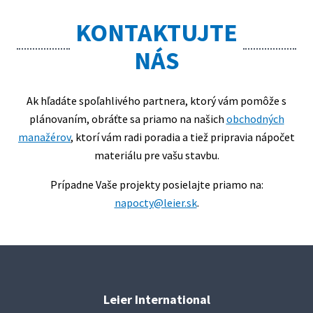
KONTAKTUJTE
NÁS
Ak hľadáte spoľahlivého partnera, ktorý vám pomôže s
plánovaním, obráťte sa priamo na našich
obchodných
manažérov
, ktorí vám radi poradia a tiež pripravia nápočet
materiálu pre vašu stavbu.
Prípadne Vaše projekty posielajte priamo na:
napocty@leier.sk
.
Leier International