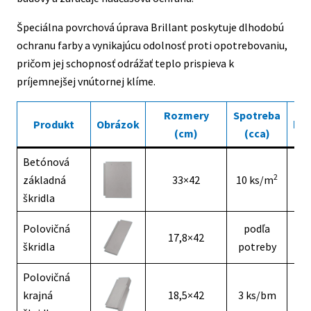
Špeciálna povrchová úprava Brillant poskytuje dlhodobú
ochranu farby a vynikajúcu odolnosť proti opotrebovaniu,
pričom jej schopnosť odrážať teplo prispieva k
príjemnejšej vnútornej klíme.
Rozmery
Spotreba
Produkt
Obrázok
kg/
(cm)
(cca)
Betónová
2
základná
33×42
10 ks/m
5,
škridla
Polovičná
podľa
17,8×42
2,
škridla
potreby
Polovičná
krajná
18,5×42
3 ks/bm
3,