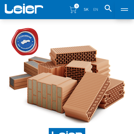
0
SK
EN
Produkty
Predajné miesta
Inšpirácia
Eshop
Blog
Na stiahnutie