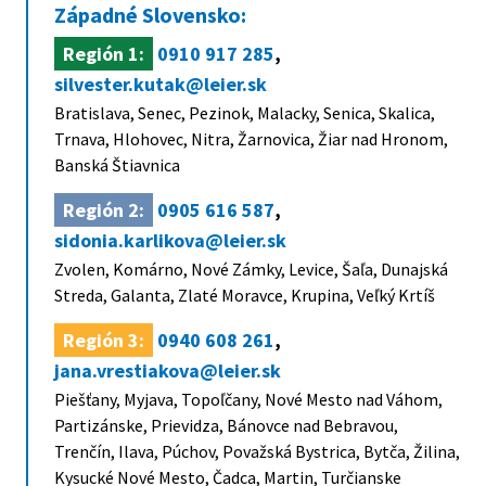
Západné Slovensko:
Región 1:
0910 917 285
,
silvester.kutak@leier.sk
Bratislava, Senec, Pezinok, Malacky, Senica, Skalica,
Trnava, Hlohovec, Nitra, Žarnovica, Žiar nad Hronom,
Banská Štiavnica
Región 2:
0905 616 587
,
sidonia.karlikova@leier.sk
Zvolen, Komárno, Nové Zámky, Levice, Šaľa, Dunajská
Streda, Galanta, Zlaté Moravce, Krupina, Veľký Krtíš
Región 3:
0940 608 261
,
jana.vrestiakova@leier.sk
Piešťany, Myjava, Topoľčany, Nové Mesto nad Váhom,
Partizánske, Prievidza, Bánovce nad Bebravou,
Trenčín, Ilava, Púchov, Považská Bystrica, Bytča, Žilina,
Kysucké Nové Mesto, Čadca, Martin, Turčianske