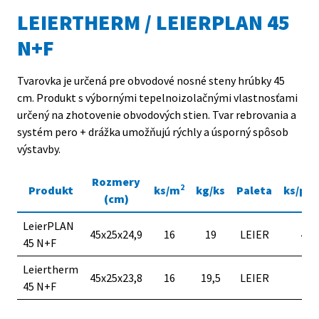
LEIERTHERM / LEIERPLAN 45
N+F
Tvarovka je určená pre obvodové nosné steny hrúbky 45
T
cm. Produkt s výbornými tepelnoizolačnými vlastnosťami
c
určený na zhotovenie obvodových stien. Tvar rebrovania a
systém pero + drážka umožňujú rýchly a úsporný spôsob
výstavby.
Rozmery
2
Produkt
ks/m
kg/ks
Paleta
ks/pal
(cm)
LeierPLAN
45x25x24,9
16
19
LEIER
48*
45 N+F
Leiertherm
45x25x23,8
16
19,5
LEIER
50
45 N+F
*
*