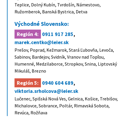
Teplice, Dolný Kubín, Tvrdošín, Námestovo,
Ružomberok, Banská Bystrica, Detva
Východné Slovensko:
Región 4:
0911 917 285
,
marek.centko@leier.sk
Prešov, Poprad, Kežmarok, Stará Ľubovňa, Levoča,
Sabinov, Bardejov, Svidník, Vranov nad Topľou,
Humenné, Medzilaborce, Stropkov, Snina, Liptovský
Mikuláš, Brezno
Región 5:
0940 604 689
,
viktoria.srholcova@leier.sk
Lučenec, Spišská Nová Ves, Gelnica, Košice, Trebišov,
Michalovce, Sobrance, Poltár, Rimavská Sobota,
Revúca, Rožňava